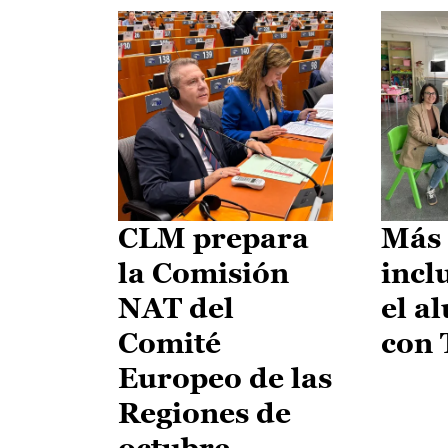
CLM prepara
Más 
la Comisión
incl
NAT del
el a
Comité
con
Europeo de las
Regiones de
octubre