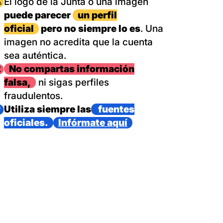
magen
El logo de la Junta o una imagen
puede parecer
un perfil
oficial
pero no siempre lo es
. Una
imagen no acredita que la cuenta
sea auténtica.
magen
No compartas información
falsa,
ni sigas perfiles
fraudulentos.
magen
Utiliza siempre las
fuentes
oficiales.
Infórmate aquí
as con un dispositivo internacional de bomberos forestales,