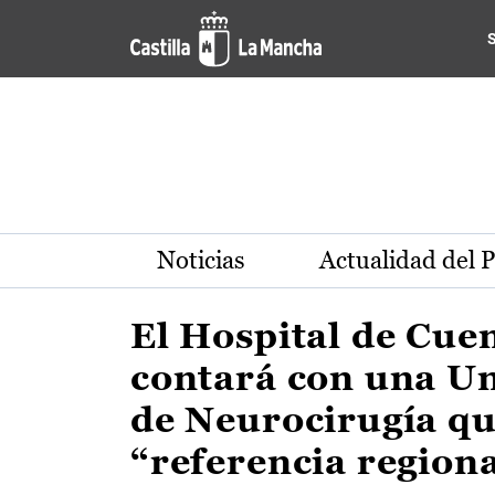
Actualidad de la región de 
Pasar al contenido principal
Noticias
Actualidad del 
El Hospital de Cue
contará con una U
de Neurocirugía qu
“referencia region