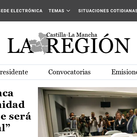
Castilla-La Mancha
SEDE ELECTRÓNICA
TEMAS
SITUACIONES COTIDIANA
Presidente
Convocatorias
Emisione
nca
nidad
e será
al”