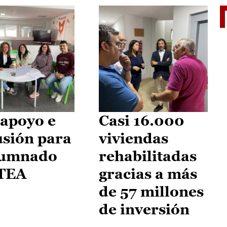
II Vu
apoyo e
Casi 16.000
usión para
viviendas
lumnado
rehabilitadas
 TEA
gracias a más
de 57 millones
de inversión