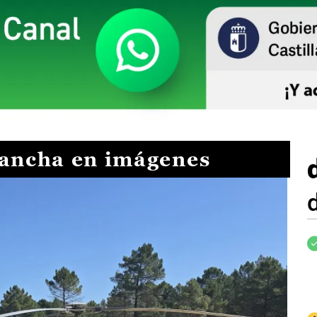
Mancha en imágenes
I