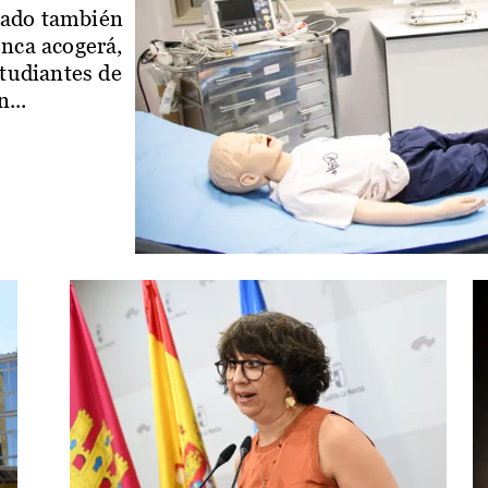
iado también
enca acogerá,
studiantes de
...