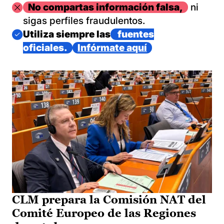
Imagen
No compartas información falsa,
ni
sigas perfiles fraudulentos.
Imagen
Utiliza siempre las
fuentes
oficiales.
Infórmate aquí
CLM prepara la Comisión NAT del
Comité Europeo de las Regiones