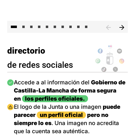
II 
directorio
de redes sociales
Imagen
Accede a al información del
Gobierno de
Castilla-La Mancha de forma segura
en
los perfiles oficiales.
Imagen
El logo de la Junta o una imagen
puede
parecer
un perfil oficial
pero no
siempre lo es
. Una imagen no acredita
que la cuenta sea auténtica.