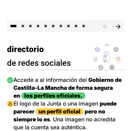
II 
directorio
de redes sociales
Imagen
Accede a al información del
Gobierno de
Castilla-La Mancha de forma segura
en
los perfiles oficiales.
Imagen
El logo de la Junta o una imagen
puede
parecer
un perfil oficial
pero no
siempre lo es
. Una imagen no acredita
que la cuenta sea auténtica.