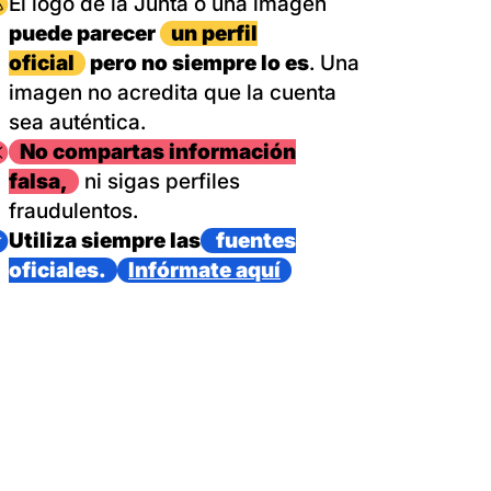
magen
El logo de la Junta o una imagen
puede parecer
un perfil
oficial
pero no siempre lo es
. Una
imagen no acredita que la cuenta
sea auténtica.
magen
No compartas información
falsa,
ni sigas perfiles
fraudulentos.
magen
Utiliza siempre las
fuentes
oficiales.
Infórmate aquí