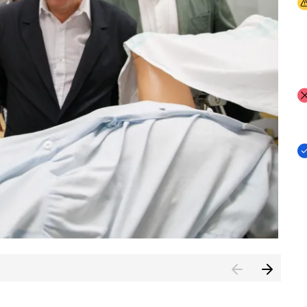
I
I
I
n de Cuenca (CESICU)