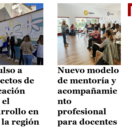
El je
lso a
Nuevo modelo
ectos de
de mentoría y
cación
acompañamie
 el
nto
rrollo en
profesional
 la región
para docentes