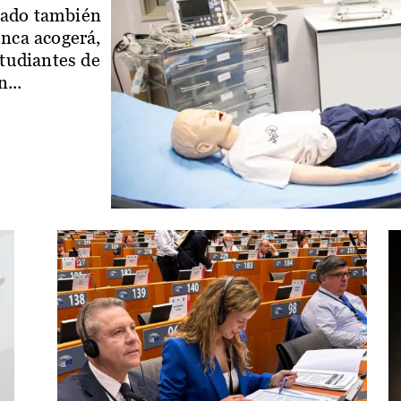
iado también
enca acogerá,
studiantes de
...