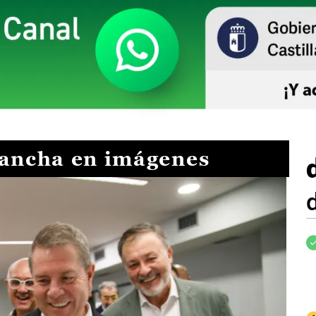
Mancha en imágenes
I