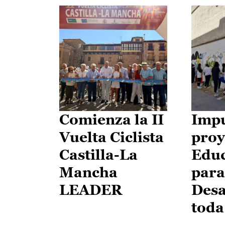
Comienza la II
Impu
Vuelta Ciclista
proy
Castilla-La
Edu
Mancha
para
LEADER
Desa
toda