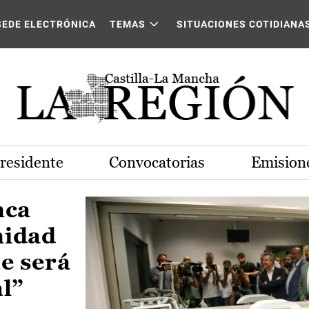
Castilla-La Mancha
SEDE ELECTRÓNICA
TEMAS
SITUACIONES COTIDIANA
Presidente
Convocatorias
Emisione
nca
nidad
e será
al”