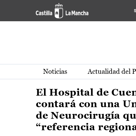
Actualidad de la región de 
Pasar al contenido principal
Noticias
Actualidad del 
El Hospital de Cue
contará con una U
de Neurocirugía qu
“referencia region