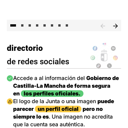
El 
directorio
de redes sociales
Imagen
Accede a al información del
Gobierno de
Castilla-La Mancha de forma segura
en
los perfiles oficiales.
Imagen
El logo de la Junta o una imagen
puede
parecer
un perfil oficial
pero no
siempre lo es
. Una imagen no acredita
que la cuenta sea auténtica.