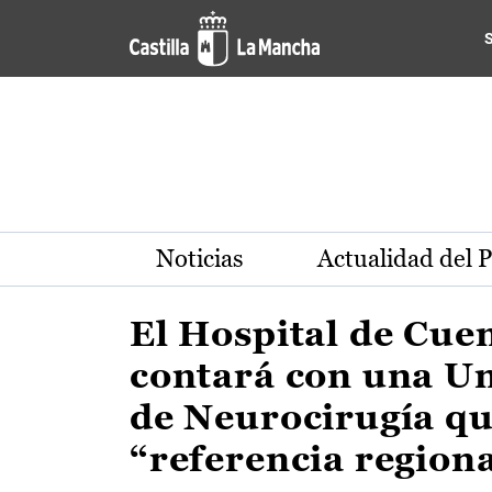
Actualidad de la región de 
Pasar al contenido principal
Noticias
Actualidad del 
El Hospital de Cue
contará con una U
de Neurocirugía qu
“referencia region