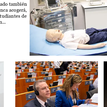
iado también
enca acogerá,
studiantes de
...