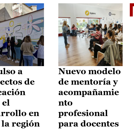
El je
lso a
Nuevo modelo
ectos de
de mentoría y
cación
acompañamie
 el
nto
rrollo en
profesional
 la región
para docentes