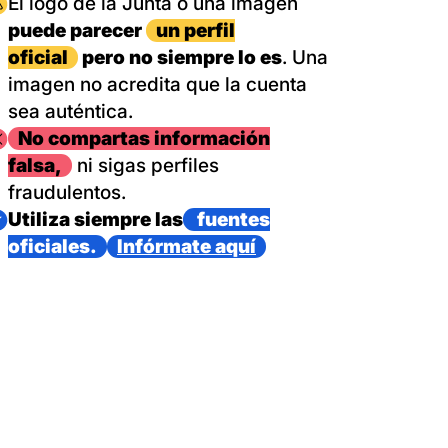
magen
El logo de la Junta o una imagen
puede parecer
un perfil
oficial
pero no siempre lo es
. Una
imagen no acredita que la cuenta
sea auténtica.
magen
No compartas información
falsa,
ni sigas perfiles
fraudulentos.
magen
Utiliza siempre las
fuentes
oficiales.
Infórmate aquí