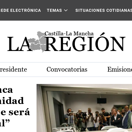
Castilla-La Mancha
SEDE ELECTRÓNICA
TEMAS
SITUACIONES COTIDIANA
Presidente
Convocatorias
Emisione
nca
nidad
e será
al”