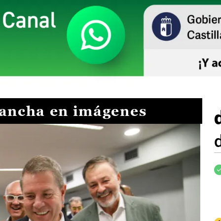
Mancha en imágenes
I