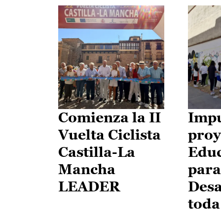
Comienza la II
Impu
Vuelta Ciclista
proy
Castilla-La
Edu
Mancha
para
LEADER
Desa
toda