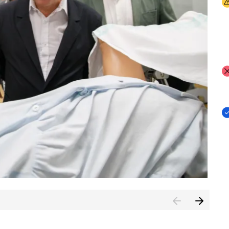
I
I
I
n de Cuenca (CESICU)