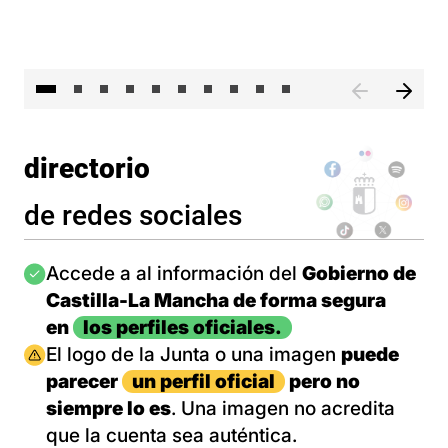
II 
directorio
de redes sociales
Imagen
Accede a al información del
Gobierno de
Castilla-La Mancha de forma segura
en
los perfiles oficiales.
Imagen
El logo de la Junta o una imagen
puede
parecer
un perfil oficial
pero no
siempre lo es
. Una imagen no acredita
que la cuenta sea auténtica.