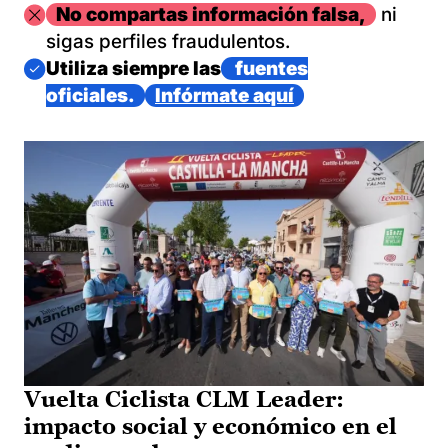
Imagen
No compartas información falsa,
ni
sigas perfiles fraudulentos.
Imagen
Utiliza siempre las
fuentes
oficiales.
Infórmate aquí
Vuelta Ciclista CLM Leader:
impacto social y económico en el