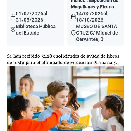
mundo". Expedición de
Magallanes y Elcano
01/07/2026
al
14/05/2026
al
31/08/2026
18/10/2026
Biblioteca Pública
MUSEO DE SANTA
del Estado
CRUZ C/ Miguel de
Cervantes, 3
Se han recibido 31.183 solicitudes de ayuda de libros
de texto para el alumnado de Educación Primaria y...