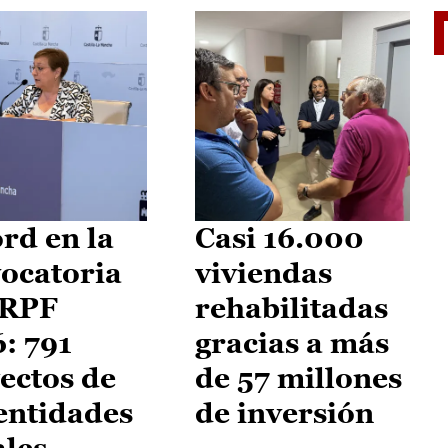
El je
rd en la
Casi 16.000
ocatoria
viviendas
IRPF
rehabilitadas
: 791
gracias a más
ectos de
de 57 millones
entidades
de inversión
ales