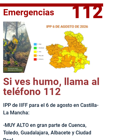
112
Emergencias
fe del Ejecutivo castellanomanchego, Emiliano García-Page, 
Si ves humo, llama al
teléfono 112
IPP de IIFF para el 6 de agosto en Castilla-
La Mancha:
-MUY ALTO en gran parte de Cuenca,
Toledo, Guadalajara, Albacete y Ciudad