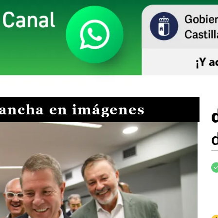
Mancha en imágenes
I