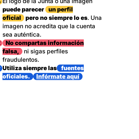
magen
El logo de la Junta o una imagen
puede parecer
un perfil
oficial
pero no siempre lo es
. Una
imagen no acredita que la cuenta
sea auténtica.
magen
No compartas información
falsa,
ni sigas perfiles
fraudulentos.
magen
Utiliza siempre las
fuentes
oficiales.
Infórmate aquí