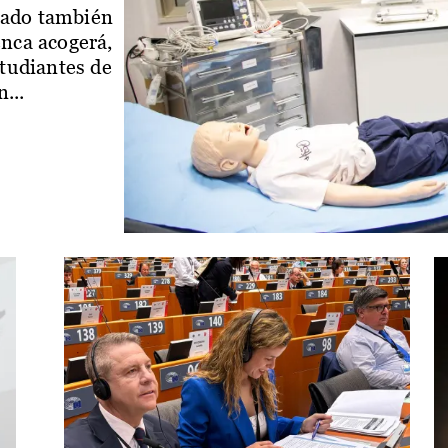
iado también
enca acogerá,
studiantes de
...