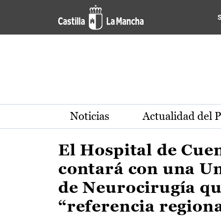
Actualidad de la región de 
Pasar al contenido principal
Noticias
Actualidad del 
El Hospital de Cue
contará con una U
de Neurocirugía qu
“referencia region