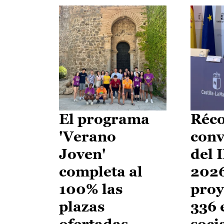
El programa
Réco
'Verano
conv
Joven'
del 
completa al
2026
100% las
proy
plazas
336 
ofertadas
soci