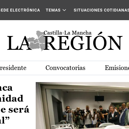
Castilla-La Mancha
SEDE ELECTRÓNICA
TEMAS
SITUACIONES COTIDIANA
Presidente
Convocatorias
Emisione
nca
nidad
e será
al”