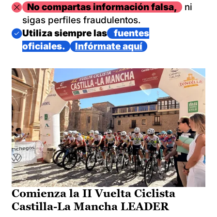
Imagen
No compartas información falsa,
ni
sigas perfiles fraudulentos.
Imagen
Utiliza siempre las
fuentes
oficiales.
Infórmate aquí
Comienza la II Vuelta Ciclista
Castilla-La Mancha LEADER