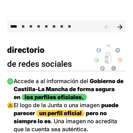
El 
directorio
de redes sociales
Imagen
Accede a al información del
Gobierno de
Castilla-La Mancha de forma segura
en
los perfiles oficiales.
Imagen
El logo de la Junta o una imagen
puede
parecer
un perfil oficial
pero no
siempre lo es
. Una imagen no acredita
que la cuenta sea auténtica.