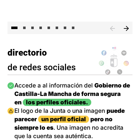
El 
directorio
de redes sociales
Imagen
Accede a al información del
Gobierno de
Castilla-La Mancha de forma segura
en
los perfiles oficiales.
Imagen
El logo de la Junta o una imagen
puede
parecer
un perfil oficial
pero no
siempre lo es
. Una imagen no acredita
que la cuenta sea auténtica.