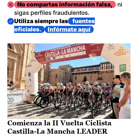
Imagen
No compartas información falsa,
ni
sigas perfiles fraudulentos.
Imagen
Utiliza siempre las
fuentes
oficiales.
Infórmate aquí
Comienza la II Vuelta Ciclista
Castilla-La Mancha LEADER