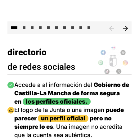
II 
directorio
de redes sociales
Imagen
Accede a al información del
Gobierno de
Castilla-La Mancha de forma segura
en
los perfiles oficiales.
Imagen
El logo de la Junta o una imagen
puede
parecer
un perfil oficial
pero no
siempre lo es
. Una imagen no acredita
que la cuenta sea auténtica.