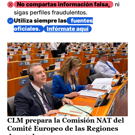
Imagen
No compartas información falsa,
ni
sigas perfiles fraudulentos.
Imagen
Utiliza siempre las
fuentes
oficiales.
Infórmate aquí
CLM prepara la Comisión NAT del
Comité Europeo de las Regiones