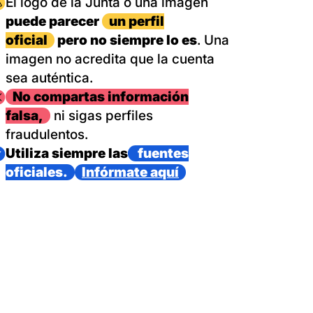
magen
El logo de la Junta o una imagen
puede parecer
un perfil
oficial
pero no siempre lo es
. Una
imagen no acredita que la cuenta
sea auténtica.
magen
No compartas información
falsa,
ni sigas perfiles
fraudulentos.
magen
Utiliza siempre las
fuentes
oficiales.
Infórmate aquí