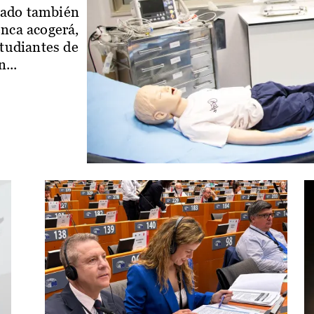
iado también
enca acogerá,
studiantes de
...