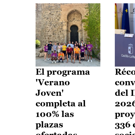
El programa
Réco
'Verano
conv
Joven'
del 
completa al
2026
100% las
proy
plazas
336 
ofertadas
soci