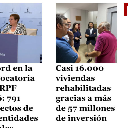
El je
rd en la
Casi 16.000
ocatoria
viviendas
IRPF
rehabilitadas
: 791
gracias a más
ectos de
de 57 millones
entidades
de inversión
ales