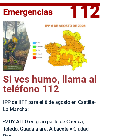
112
Emergencias
fe del Ejecutivo castellanomanchego, Emiliano García-Page, 
Si ves humo, llama al
teléfono 112
IPP de IIFF para el 6 de agosto en Castilla-
La Mancha:
-MUY ALTO en gran parte de Cuenca,
Toledo, Guadalajara, Albacete y Ciudad