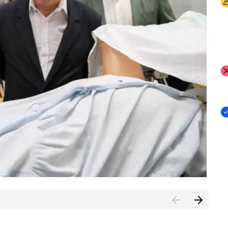
I
I
I
n de Cuenca (CESICU)