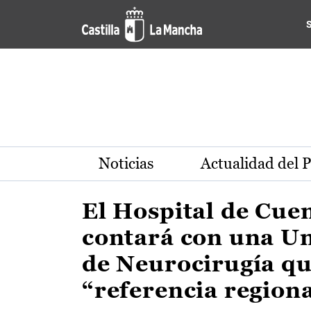
Actualidad de la región de 
Pasar al contenido principal
Noticias
Actualidad del 
El Hospital de Cue
contará con una U
de Neurocirugía qu
“referencia region