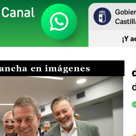
Mancha en imágenes
I