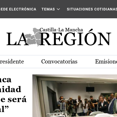
Castilla-La Mancha
SEDE ELECTRÓNICA
TEMAS
SITUACIONES COTIDIANA
Presidente
Convocatorias
Emisione
nca
nidad
e será
al”