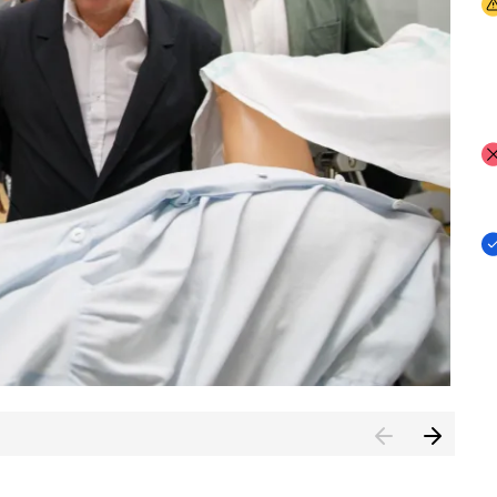
I
I
I
n de Cuenca (CESICU)