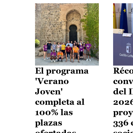
El programa
Réco
'Verano
conv
Joven'
del 
completa al
2026
100% las
proy
plazas
336 
ofertadas
soci