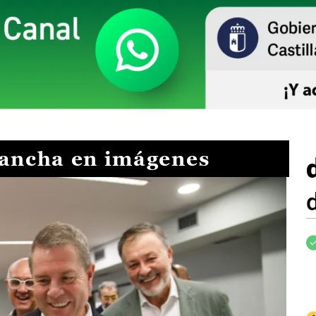
Mancha en imágenes
I