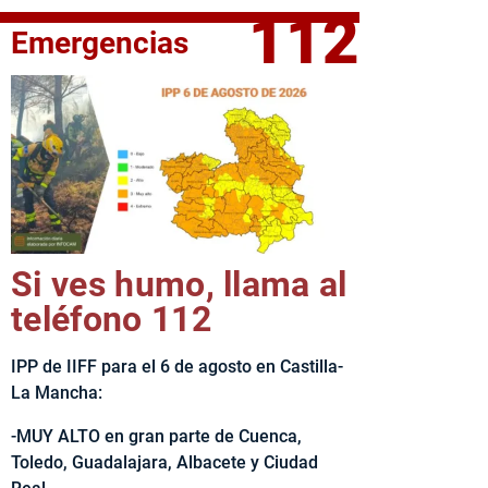
112
Emergencias
fe del Ejecutivo castellanomanchego, Emiliano García-Page, 
Si ves humo, llama al
teléfono 112
IPP de IIFF para el 6 de agosto en Castilla-
La Mancha:
-MUY ALTO en gran parte de Cuenca,
Toledo, Guadalajara, Albacete y Ciudad