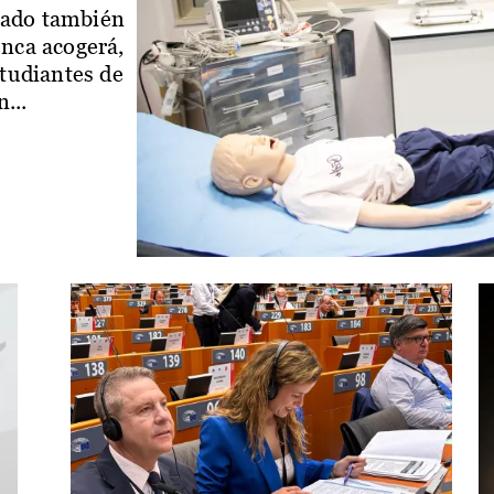
iado también
enca acogerá,
studiantes de
...