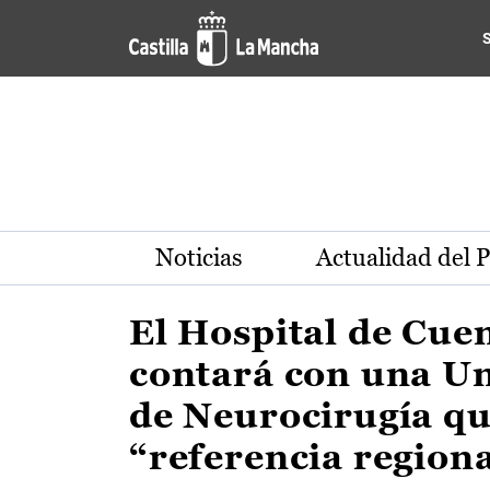
Actualidad de la región de 
Pasar al contenido principal
Noticias
Actualidad del 
El Hospital de Cue
contará con una U
de Neurocirugía qu
“referencia region