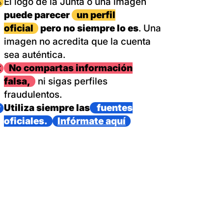
magen
El logo de la Junta o una imagen
puede parecer
un perfil
oficial
pero no siempre lo es
. Una
imagen no acredita que la cuenta
sea auténtica.
magen
No compartas información
falsa,
ni sigas perfiles
fraudulentos.
magen
Utiliza siempre las
fuentes
oficiales.
Infórmate aquí