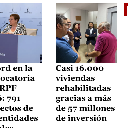
El je
rd en la
Casi 16.000
ocatoria
viviendas
IRPF
rehabilitadas
: 791
gracias a más
ectos de
de 57 millones
entidades
de inversión
ales