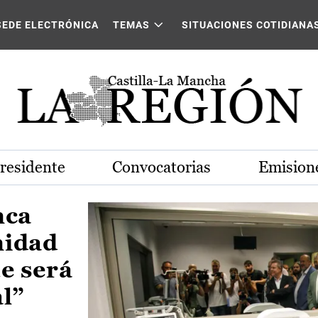
Castilla-La Mancha
SEDE ELECTRÓNICA
TEMAS
SITUACIONES COTIDIANA
Presidente
Convocatorias
Emisione
nca
nidad
e será
al”