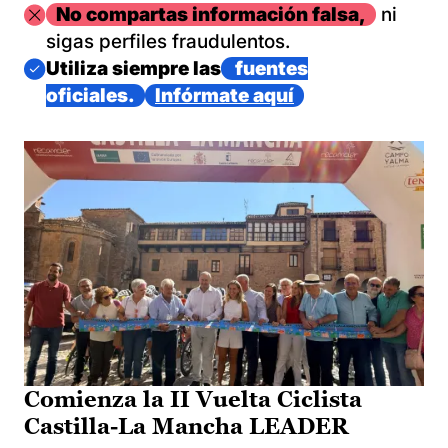
Imagen
No compartas información falsa,
ni
sigas perfiles fraudulentos.
Imagen
Utiliza siempre las
fuentes
oficiales.
Infórmate aquí
Comienza la II Vuelta Ciclista
Castilla-La Mancha LEADER