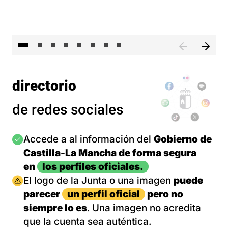
El 
directorio
de redes sociales
Imagen
Accede a al información del
Gobierno de
Castilla-La Mancha de forma segura
en
los perfiles oficiales.
Imagen
El logo de la Junta o una imagen
puede
parecer
un perfil oficial
pero no
siempre lo es
. Una imagen no acredita
que la cuenta sea auténtica.