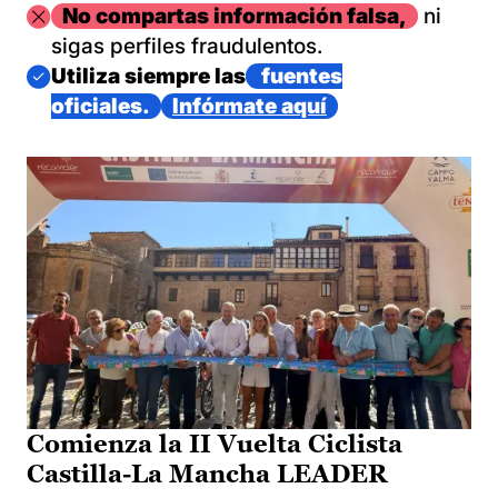
Imagen
No compartas información falsa,
ni
sigas perfiles fraudulentos.
Imagen
Utiliza siempre las
fuentes
oficiales.
Infórmate aquí
Comienza la II Vuelta Ciclista
Castilla-La Mancha LEADER