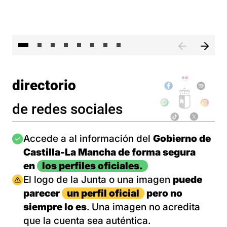
El 
directorio
de redes sociales
Imagen
Accede a al información del
Gobierno de
Castilla-La Mancha de forma segura
en
los perfiles oficiales.
Imagen
El logo de la Junta o una imagen
puede
parecer
un perfil oficial
pero no
siempre lo es
. Una imagen no acredita
que la cuenta sea auténtica.