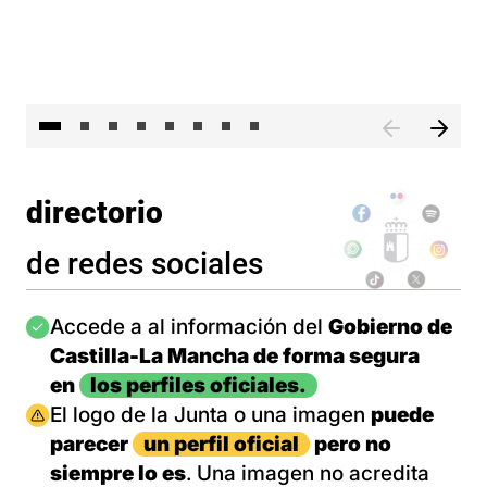
El presidente de Castilla-La Mancha, Emiliano García-Pa
El 
directorio
de redes sociales
Imagen
Accede a al información del
Gobierno de
Castilla-La Mancha de forma segura
en
los perfiles oficiales.
Imagen
El logo de la Junta o una imagen
puede
parecer
un perfil oficial
pero no
siempre lo es
. Una imagen no acredita