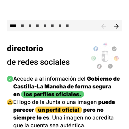
El 
directorio
de redes sociales
Imagen
Accede a al información del
Gobierno de
Castilla-La Mancha de forma segura
en
los perfiles oficiales.
Imagen
El logo de la Junta o una imagen
puede
parecer
un perfil oficial
pero no
siempre lo es
. Una imagen no acredita
que la cuenta sea auténtica.