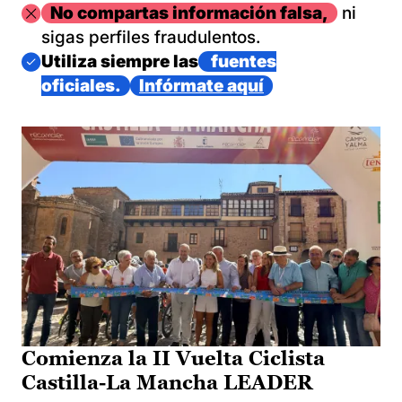
Imagen
No compartas información falsa,
ni
sigas perfiles fraudulentos.
Imagen
Utiliza siempre las
fuentes
oficiales.
Infórmate aquí
Comienza la II Vuelta Ciclista
Castilla-La Mancha LEADER