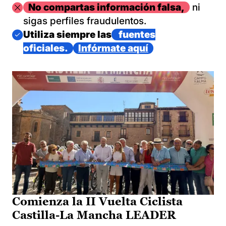
Imagen
No compartas información falsa,
ni
sigas perfiles fraudulentos.
Imagen
Utiliza siempre las
fuentes
oficiales.
Infórmate aquí
Comienza la II Vuelta Ciclista
Castilla-La Mancha LEADER