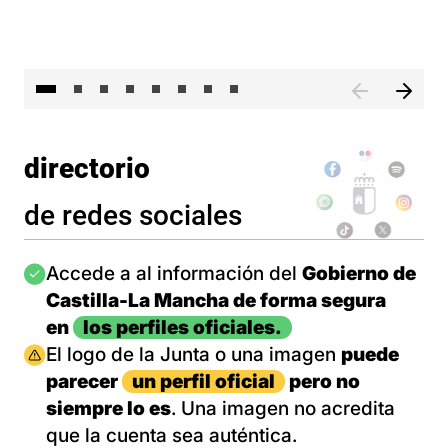
El 
directorio
de redes sociales
Imagen
Accede a al información del
Gobierno de
Castilla-La Mancha de forma segura
en
los perfiles oficiales.
Imagen
El logo de la Junta o una imagen
puede
parecer
un perfil oficial
pero no
siempre lo es
. Una imagen no acredita
que la cuenta sea auténtica.