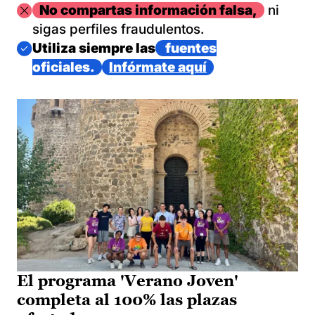
Imagen
No compartas información falsa,
ni
sigas perfiles fraudulentos.
Imagen
Utiliza siempre las
fuentes
oficiales.
Infórmate aquí
El programa 'Verano Joven'
completa al 100% las plazas