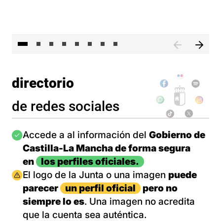
El 
directorio
de redes sociales
Imagen
Accede a al información del
Gobierno de
Castilla-La Mancha de forma segura
en
los perfiles oficiales.
Imagen
El logo de la Junta o una imagen
puede
parecer
un perfil oficial
pero no
siempre lo es
. Una imagen no acredita
que la cuenta sea auténtica.