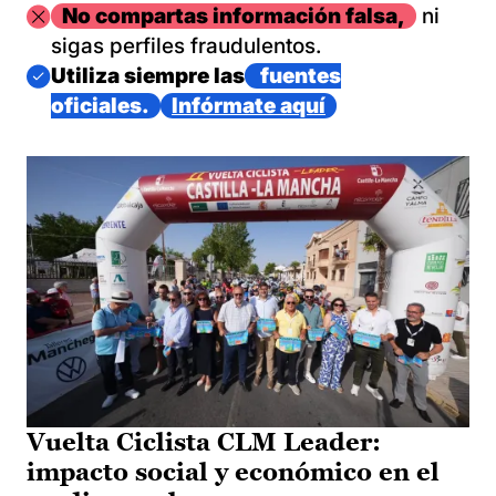
Imagen
No compartas información falsa,
ni
sigas perfiles fraudulentos.
Imagen
Utiliza siempre las
fuentes
oficiales.
Infórmate aquí
Vuelta Ciclista CLM Leader:
impacto social y económico en el