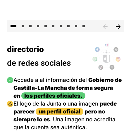
II 
directorio
de redes sociales
Imagen
Accede a al información del
Gobierno de
Castilla-La Mancha de forma segura
en
los perfiles oficiales.
Imagen
El logo de la Junta o una imagen
puede
parecer
un perfil oficial
pero no
siempre lo es
. Una imagen no acredita
que la cuenta sea auténtica.