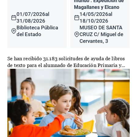
mundo". Expedición de
Magallanes y Elcano
01/07/2026
al
14/05/2026
al
31/08/2026
18/10/2026
Biblioteca Pública
MUSEO DE SANTA
del Estado
CRUZ C/ Miguel de
Cervantes, 3
Se han recibido 31.183 solicitudes de ayuda de libros
de texto para el alumnado de Educación Primaria y...