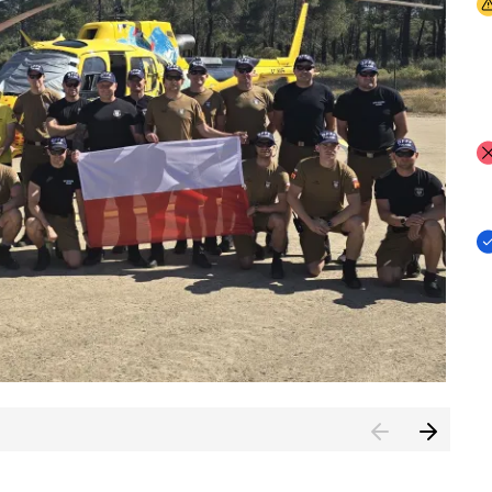
I
I
I
rcambiar por tercer año consecutivo formación y experienci