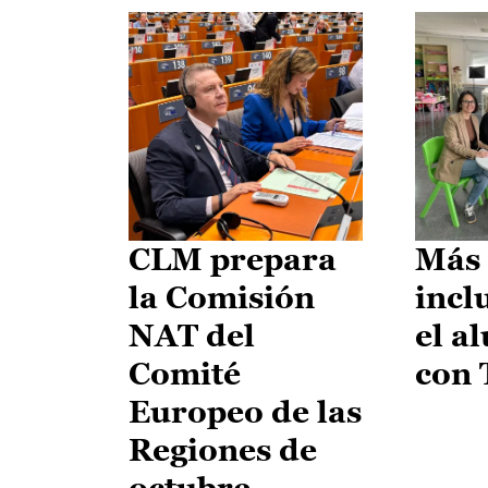
CLM prepara
Más 
la Comisión
incl
NAT del
el a
Comité
con
Europeo de las
Regiones de
octubre