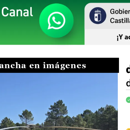
Mancha en imágenes
I