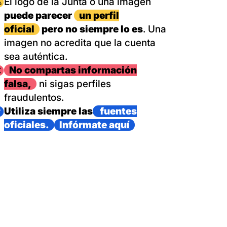
magen
El logo de la Junta o una imagen
puede parecer
un perfil
oficial
pero no siempre lo es
. Una
imagen no acredita que la cuenta
sea auténtica.
magen
No compartas información
falsa,
ni sigas perfiles
fraudulentos.
magen
Utiliza siempre las
fuentes
oficiales.
Infórmate aquí
as con un dispositivo internacional de bomberos forestales,