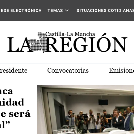
Castilla-La Mancha
SEDE ELECTRÓNICA
TEMAS
SITUACIONES COTIDIANA
Presidente
Convocatorias
Emisione
nca
nidad
e será
al”