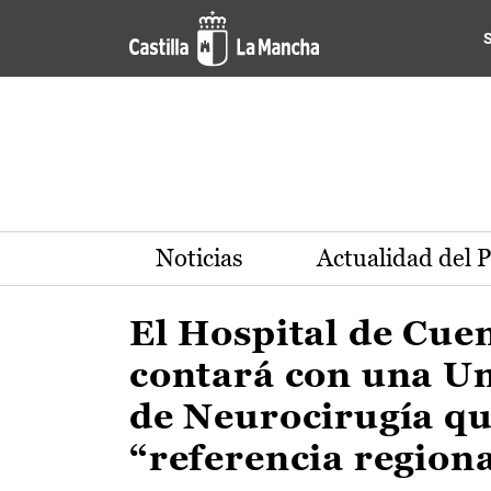
Actualidad de la región de 
Pasar al contenido principal
Noticias
Actualidad del 
El Hospital de Cue
contará con una U
de Neurocirugía qu
“referencia region