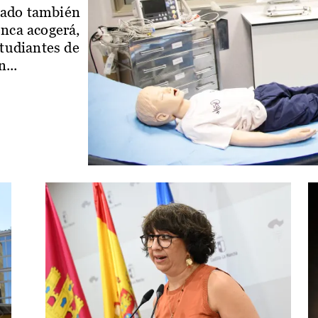
iado también
enca acogerá,
studiantes de
...