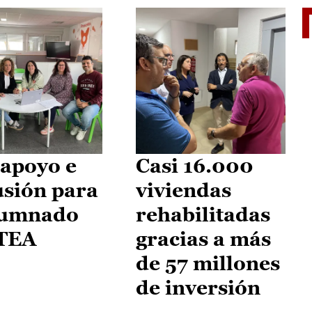
II Vu
apoyo e
Casi 16.000
usión para
viviendas
lumnado
rehabilitadas
 TEA
gracias a más
de 57 millones
de inversión