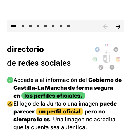
El 
directorio
de redes sociales
Imagen
Accede a al información del
Gobierno de
Castilla-La Mancha de forma segura
en
los perfiles oficiales.
Imagen
El logo de la Junta o una imagen
puede
parecer
un perfil oficial
pero no
siempre lo es
. Una imagen no acredita
que la cuenta sea auténtica.