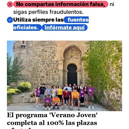
Imagen
No compartas información falsa,
ni
sigas perfiles fraudulentos.
Imagen
Utiliza siempre las
fuentes
oficiales.
Infórmate aquí
El programa 'Verano Joven'
completa al 100% las plazas