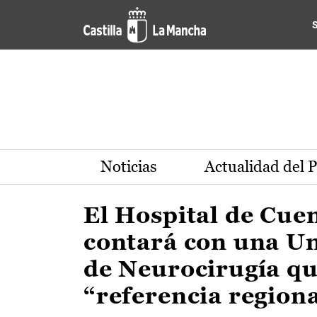
Actualidad de la región de 
Pasar al contenido principal
Noticias
Actualidad del 
El Hospital de Cue
contará con una U
de Neurocirugía qu
“referencia region