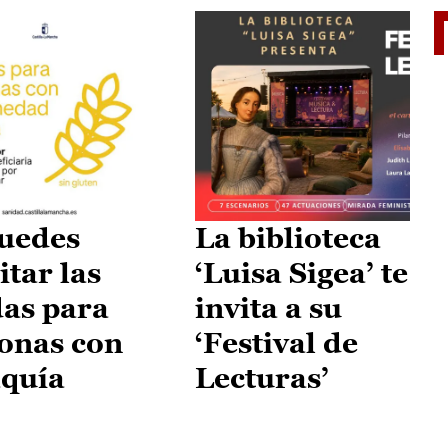
II Vu
uedes
La biblioteca
itar las
‘Luisa Sigea’ te
as para
invita a su
onas con
‘Festival de
aquía
Lecturas’