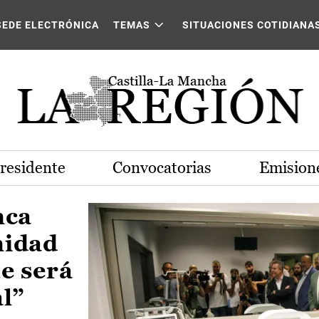
Castilla-La Mancha
SEDE ELECTRÓNICA
TEMAS
SITUACIONES COTIDIANA
Presidente
Convocatorias
Emisione
nca
nidad
e será
al”