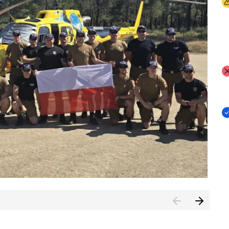
I
I
I
rcambiar por tercer año consecutivo formación y experienci