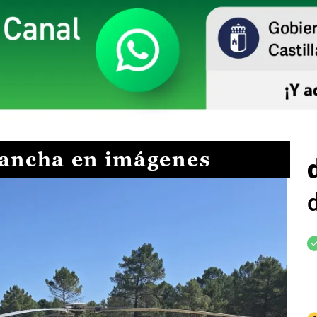
Mancha en imágenes
I