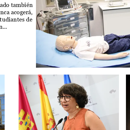
iado también
enca acogerá,
studiantes de
...