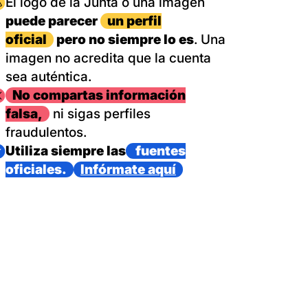
magen
El logo de la Junta o una imagen
puede parecer
un perfil
oficial
pero no siempre lo es
. Una
imagen no acredita que la cuenta
sea auténtica.
magen
No compartas información
falsa,
ni sigas perfiles
fraudulentos.
magen
Utiliza siempre las
fuentes
oficiales.
Infórmate aquí
as con un dispositivo internacional de bomberos forestales,