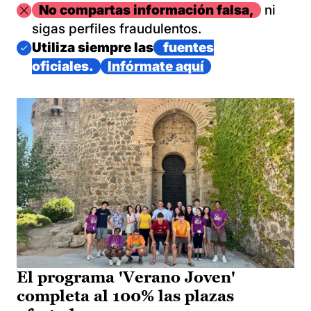
Imagen
No compartas información falsa,
ni
sigas perfiles fraudulentos.
Imagen
Utiliza siempre las
fuentes
oficiales.
Infórmate aquí
El programa 'Verano Joven'
completa al 100% las plazas