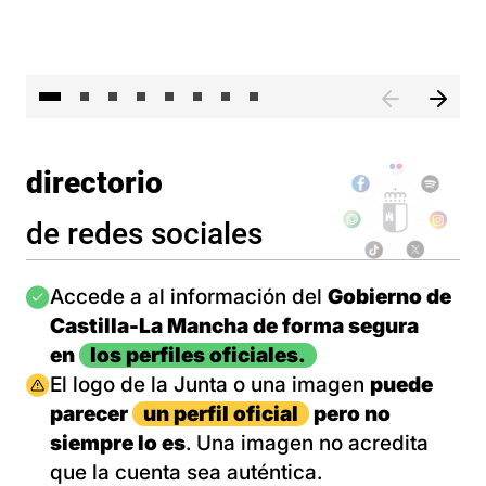
El 
directorio
de redes sociales
Imagen
Accede a al información del
Gobierno de
Castilla-La Mancha de forma segura
en
los perfiles oficiales.
Imagen
El logo de la Junta o una imagen
puede
parecer
un perfil oficial
pero no
siempre lo es
. Una imagen no acredita
que la cuenta sea auténtica.