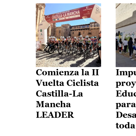
Comienza la II
Impu
Vuelta Ciclista
proy
Castilla-La
Edu
Mancha
para
LEADER
Desa
toda