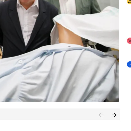
I
I
I
n de Cuenca (CESICU)