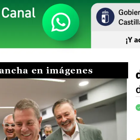
Mancha en imágenes
I