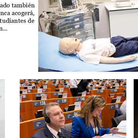
iado también
enca acogerá,
studiantes de
...