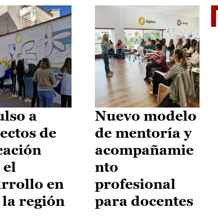
El je
lso a
Nuevo modelo
ectos de
de mentoría y
cación
acompañamie
 el
nto
rrollo en
profesional
 la región
para docentes