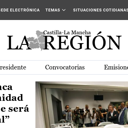
Castilla-La Mancha
SEDE ELECTRÓNICA
TEMAS
SITUACIONES COTIDIANA
Presidente
Convocatorias
Emisione
nca
nidad
e será
al”