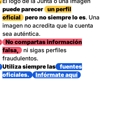
magen
El logo de la Junta o una imagen
puede parecer
un perfil
oficial
pero no siempre lo es
. Una
imagen no acredita que la cuenta
sea auténtica.
magen
No compartas información
falsa,
ni sigas perfiles
fraudulentos.
magen
Utiliza siempre las
fuentes
oficiales.
Infórmate aquí