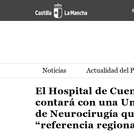
Actualidad de la región de 
Pasar al contenido principal
Noticias
Actualidad del 
El Hospital de Cue
contará con una U
de Neurocirugía qu
“referencia region