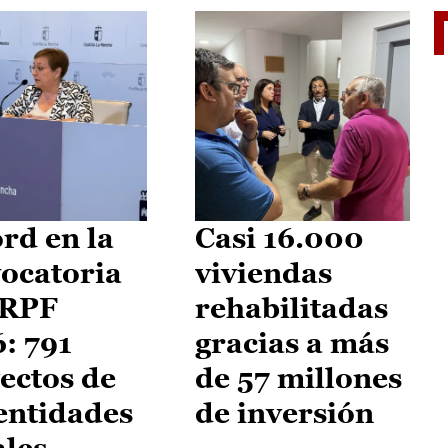
El je
rd en la
Casi 16.000
ocatoria
viviendas
IRPF
rehabilitadas
: 791
gracias a más
ectos de
de 57 millones
entidades
de inversión
ales