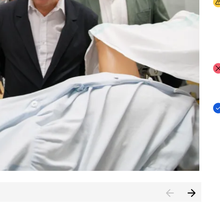
I
I
I
n de Cuenca (CESICU)