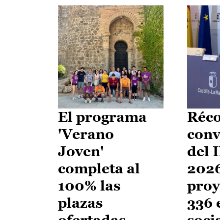
El programa
Réco
'Verano
conv
Joven'
del 
completa al
2026
100% las
proy
plazas
336 
ofertadas
soci