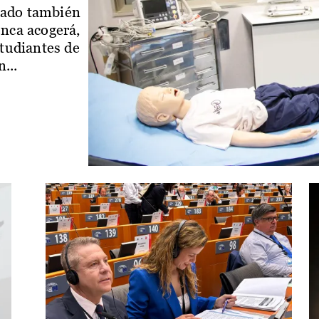
iado también
enca acogerá,
studiantes de
...