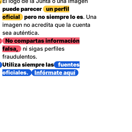
magen
El logo de la Junta o una imagen
puede parecer
un perfil
oficial
pero no siempre lo es
. Una
imagen no acredita que la cuenta
sea auténtica.
magen
No compartas información
falsa,
ni sigas perfiles
fraudulentos.
magen
Utiliza siempre las
fuentes
oficiales.
Infórmate aquí