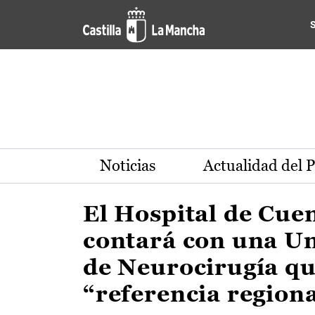
Actualidad de la región de 
Pasar al contenido principal
Noticias
Actualidad del 
El Hospital de Cue
contará con una U
de Neurocirugía qu
“referencia region