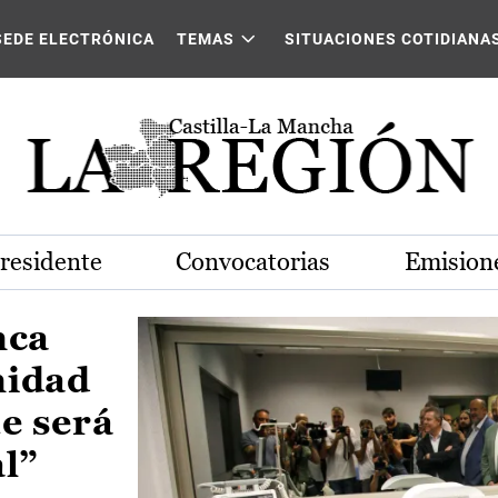
Castilla-La Mancha
SEDE ELECTRÓNICA
TEMAS
SITUACIONES COTIDIANA
Presidente
Convocatorias
Emisione
nca
nidad
e será
al”