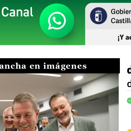
Mancha en imágenes
I