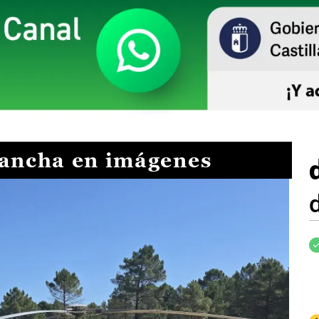
Mancha en imágenes
I