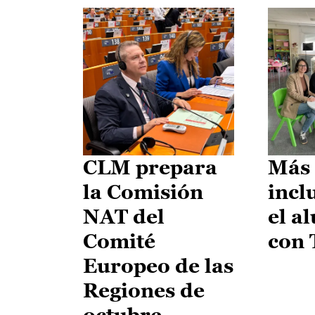
CLM prepara
Más 
la Comisión
incl
NAT del
el a
Comité
con
Europeo de las
Regiones de
octubre