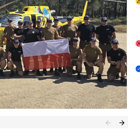
I
I
I
rcambiar por tercer año consecutivo formación y experienci