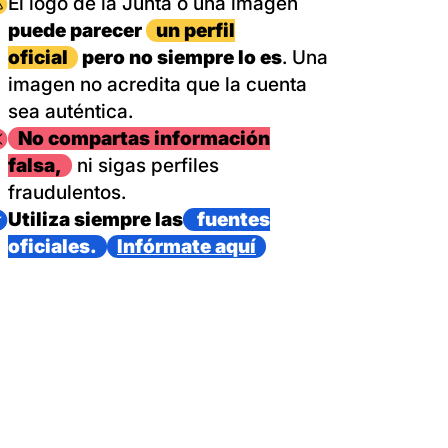
magen
El logo de la Junta o una imagen
puede parecer
un perfil
oficial
pero no siempre lo es
. Una
imagen no acredita que la cuenta
sea auténtica.
magen
No compartas información
falsa,
ni sigas perfiles
fraudulentos.
magen
Utiliza siempre las
fuentes
oficiales.
Infórmate aquí
as con un dispositivo internacional de bomberos forestales,