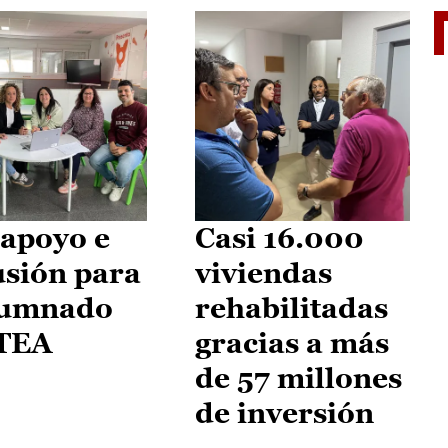
II Vu
apoyo e
Casi 16.000
usión para
viviendas
lumnado
rehabilitadas
 TEA
gracias a más
de 57 millones
de inversión