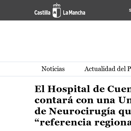
Actualidad de la región de 
Pasar al contenido principal
Noticias
Actualidad del 
El Hospital de Cue
contará con una U
de Neurocirugía qu
“referencia region