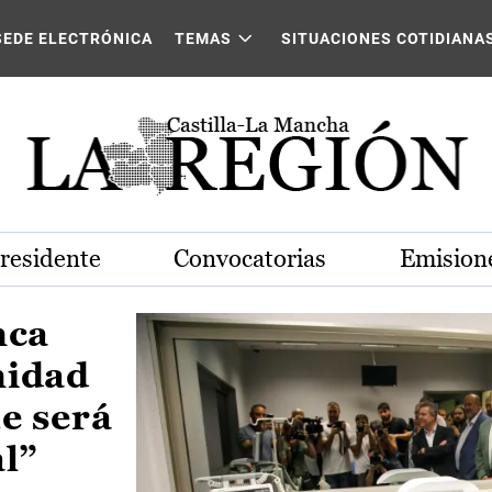
Castilla-La Mancha
SEDE ELECTRÓNICA
TEMAS
SITUACIONES COTIDIANA
Presidente
Convocatorias
Emisione
nca
nidad
e será
al”