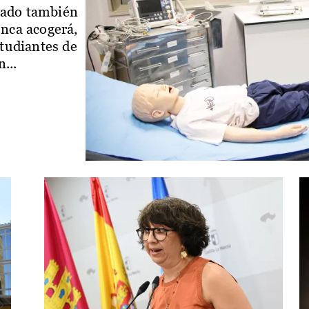
iado también
enca acogerá,
studiantes de
...