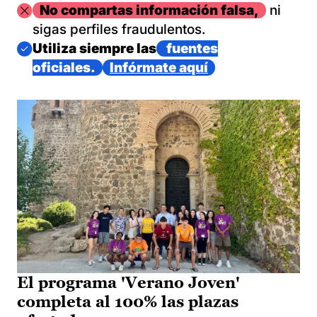
Imagen
No compartas información falsa,
ni
sigas perfiles fraudulentos.
Imagen
Utiliza siempre las
fuentes
oficiales.
Infórmate aquí
El programa 'Verano Joven'
completa al 100% las plazas