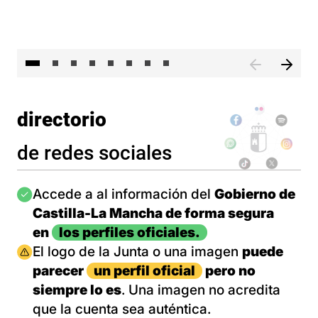
El 
directorio
de redes sociales
Imagen
Accede a al información del
Gobierno de
Castilla-La Mancha de forma segura
en
los perfiles oficiales.
Imagen
El logo de la Junta o una imagen
puede
parecer
un perfil oficial
pero no
siempre lo es
. Una imagen no acredita
que la cuenta sea auténtica.