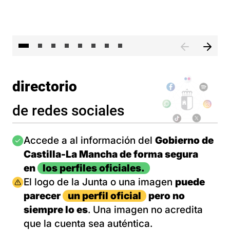
El 
directorio
de redes sociales
Imagen
Accede a al información del
Gobierno de
Castilla-La Mancha de forma segura
en
los perfiles oficiales.
Imagen
El logo de la Junta o una imagen
puede
parecer
un perfil oficial
pero no
siempre lo es
. Una imagen no acredita
que la cuenta sea auténtica.