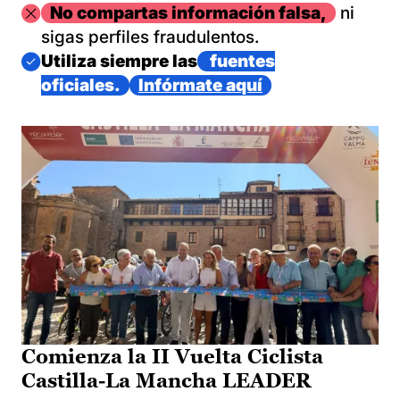
Imagen
No compartas información falsa,
ni
sigas perfiles fraudulentos.
Imagen
Utiliza siempre las
fuentes
oficiales.
Infórmate aquí
Comienza la II Vuelta Ciclista
Castilla-La Mancha LEADER