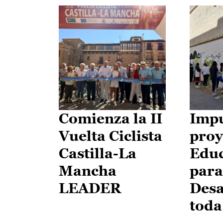
Comienza la II
Impu
Vuelta Ciclista
proy
Castilla-La
Edu
Mancha
para
LEADER
Desa
toda