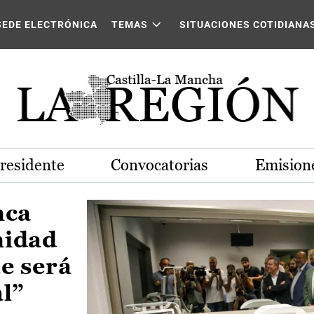
Castilla-La Mancha
SEDE ELECTRÓNICA
TEMAS
SITUACIONES COTIDIANA
Presidente
Convocatorias
Emisione
nca
nidad
e será
al”