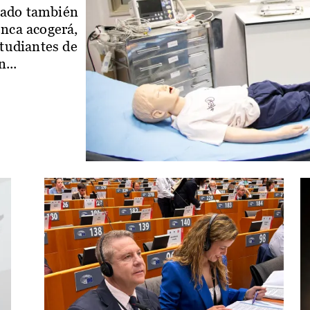
iado también
enca acogerá,
studiantes de
...