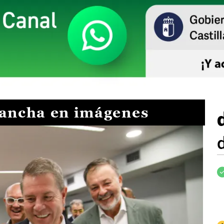
Mancha en imágenes
I