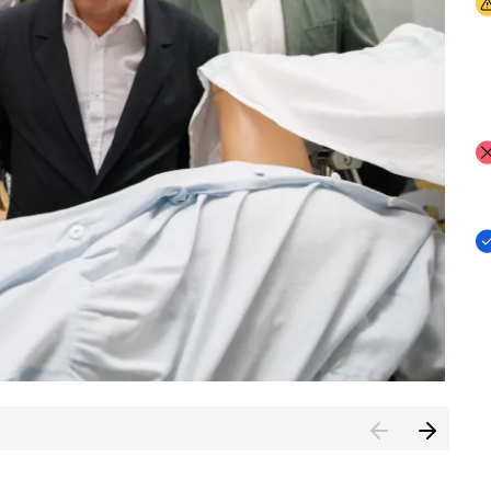
I
I
I
n de Cuenca (CESICU)