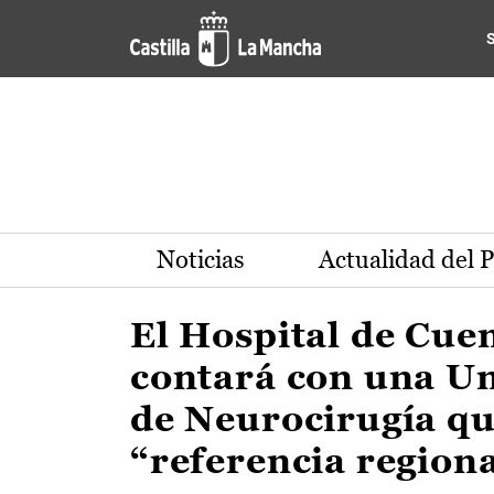
Actualidad de la región de 
Pasar al contenido principal
Noticias
Actualidad del 
El Hospital de Cue
contará con una U
de Neurocirugía qu
“referencia region