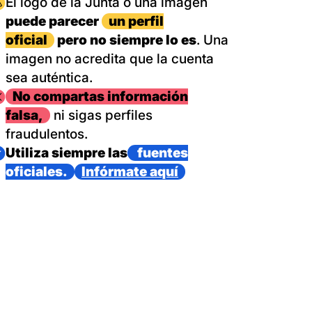
magen
El logo de la Junta o una imagen
puede parecer
un perfil
oficial
pero no siempre lo es
. Una
imagen no acredita que la cuenta
sea auténtica.
magen
No compartas información
falsa,
ni sigas perfiles
fraudulentos.
magen
Utiliza siempre las
fuentes
oficiales.
Infórmate aquí