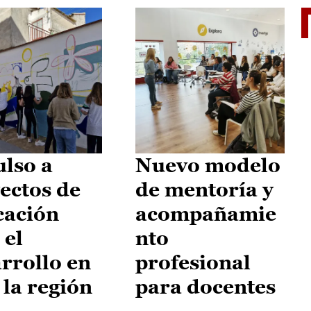
El je
lso a
Nuevo modelo
ectos de
de mentoría y
cación
acompañamie
 el
nto
rrollo en
profesional
 la región
para docentes