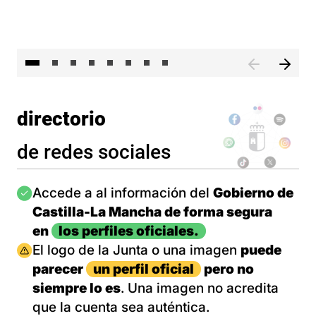
El 
directorio
de redes sociales
Imagen
Accede a al información del
Gobierno de
Castilla-La Mancha de forma segura
en
los perfiles oficiales.
Imagen
El logo de la Junta o una imagen
puede
parecer
un perfil oficial
pero no
siempre lo es
. Una imagen no acredita
que la cuenta sea auténtica.