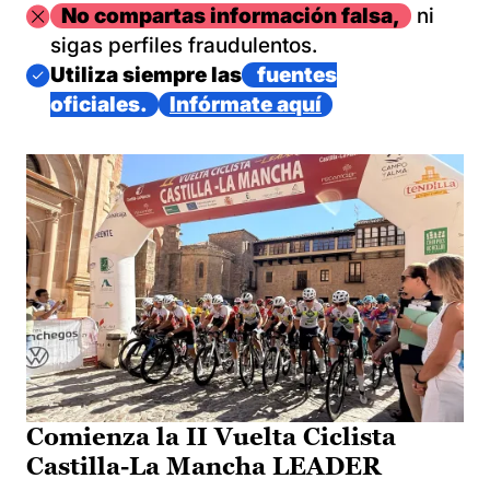
Imagen
No compartas información falsa,
ni
sigas perfiles fraudulentos.
Imagen
Utiliza siempre las
fuentes
oficiales.
Infórmate aquí
Comienza la II Vuelta Ciclista
Castilla-La Mancha LEADER