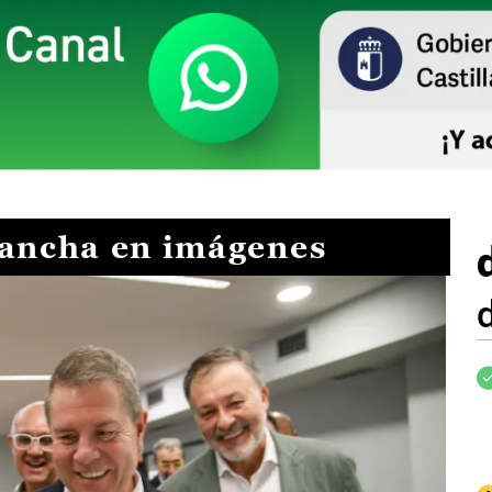
Mancha en imágenes
I