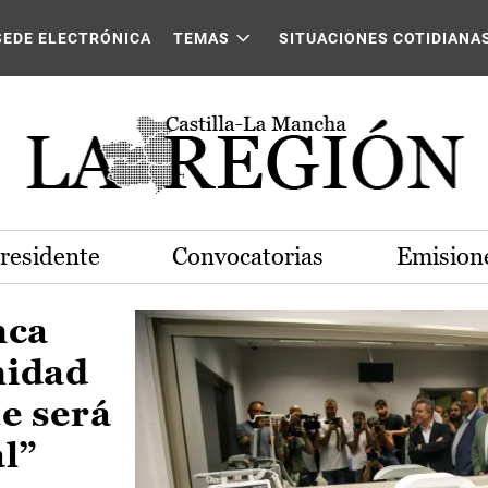
Castilla-La Mancha
SEDE ELECTRÓNICA
TEMAS
SITUACIONES COTIDIANA
Presidente
Convocatorias
Emisione
nca
nidad
e será
al”