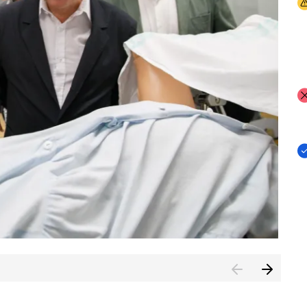
I
I
I
n de Cuenca (CESICU)