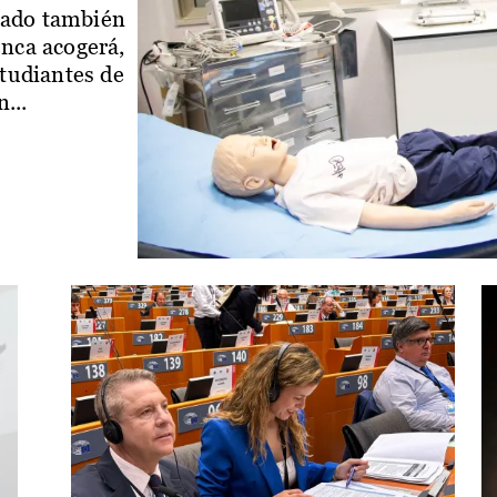
iado también
enca acogerá,
studiantes de
...