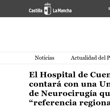
Actualidad de la región de 
Pasar al contenido principal
Noticias
Actualidad del 
El Hospital de Cue
contará con una U
de Neurocirugía qu
“referencia region