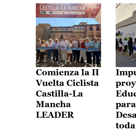
Comienza la II
Impu
Vuelta Ciclista
proy
Castilla-La
Edu
Mancha
para
LEADER
Desa
toda