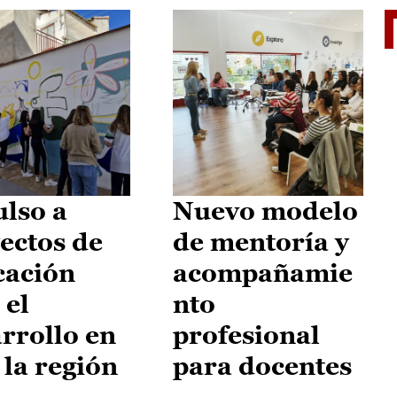
El je
lso a
Nuevo modelo
ectos de
de mentoría y
cación
acompañamie
 el
nto
rrollo en
profesional
 la región
para docentes