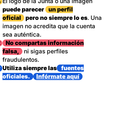
magen
El logo de la Junta o una imagen
puede parecer
un perfil
oficial
pero no siempre lo es
. Una
imagen no acredita que la cuenta
sea auténtica.
magen
No compartas información
falsa,
ni sigas perfiles
fraudulentos.
magen
Utiliza siempre las
fuentes
oficiales.
Infórmate aquí