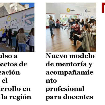
El je
lso a
Nuevo modelo
ectos de
de mentoría y
cación
acompañamie
 el
nto
rrollo en
profesional
 la región
para docentes