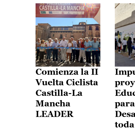
Comienza la II
Impu
Vuelta Ciclista
proy
Castilla-La
Edu
Mancha
para
LEADER
Desa
toda