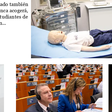
iado también
enca acogerá,
studiantes de
...