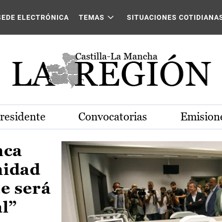
Castilla-La Mancha
SEDE ELECTRÓNICA
TEMAS
SITUACIONES COTIDIANA
Presidente
Convocatorias
Emisione
nca
nidad
e será
al”