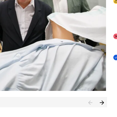
I
I
I
n de Cuenca (CESICU)