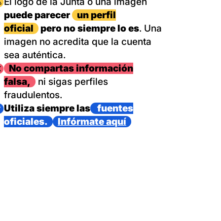
magen
El logo de la Junta o una imagen
puede parecer
un perfil
oficial
pero no siempre lo es
. Una
imagen no acredita que la cuenta
sea auténtica.
magen
No compartas información
falsa,
ni sigas perfiles
fraudulentos.
magen
Utiliza siempre las
fuentes
oficiales.
Infórmate aquí