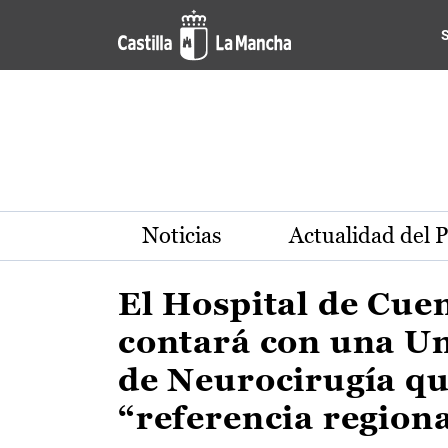
Actualidad de la región de 
Pasar al contenido principal
Noticias
Actualidad del 
El Hospital de Cue
contará con una U
de Neurocirugía qu
“referencia region