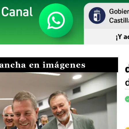
Mancha en imágenes
I