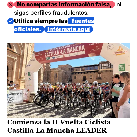
Imagen
No compartas información falsa,
ni
sigas perfiles fraudulentos.
Imagen
Utiliza siempre las
fuentes
oficiales.
Infórmate aquí
Comienza la II Vuelta Ciclista
Castilla-La Mancha LEADER