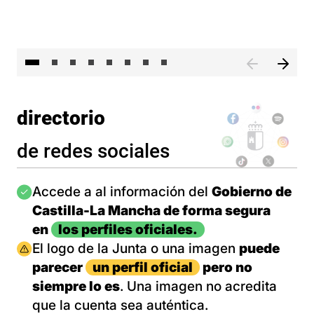
El 
directorio
de redes sociales
Imagen
Accede a al información del
Gobierno de
Castilla-La Mancha de forma segura
en
los perfiles oficiales.
Imagen
El logo de la Junta o una imagen
puede
parecer
un perfil oficial
pero no
siempre lo es
. Una imagen no acredita
que la cuenta sea auténtica.