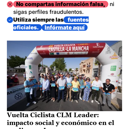
Imagen
No compartas información falsa,
ni
sigas perfiles fraudulentos.
Imagen
Utiliza siempre las
fuentes
oficiales.
Infórmate aquí
Vuelta Ciclista CLM Leader:
impacto social y económico en el