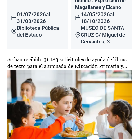
mundo". Expedición de
Magallanes y Elcano
01/07/2026
al
14/05/2026
al
31/08/2026
18/10/2026
Biblioteca Pública
MUSEO DE SANTA
del Estado
CRUZ C/ Miguel de
Cervantes, 3
Se han recibido 31.183 solicitudes de ayuda de libros
de texto para el alumnado de Educación Primaria y...