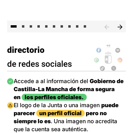
II 
directorio
de redes sociales
Imagen
Accede a al información del
Gobierno de
Castilla-La Mancha de forma segura
en
los perfiles oficiales.
Imagen
El logo de la Junta o una imagen
puede
parecer
un perfil oficial
pero no
siempre lo es
. Una imagen no acredita
que la cuenta sea auténtica.