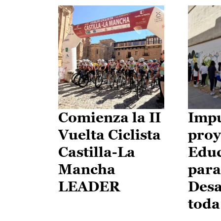
Comienza la II
Impu
Vuelta Ciclista
proy
Castilla-La
Edu
Mancha
para
LEADER
Desa
toda