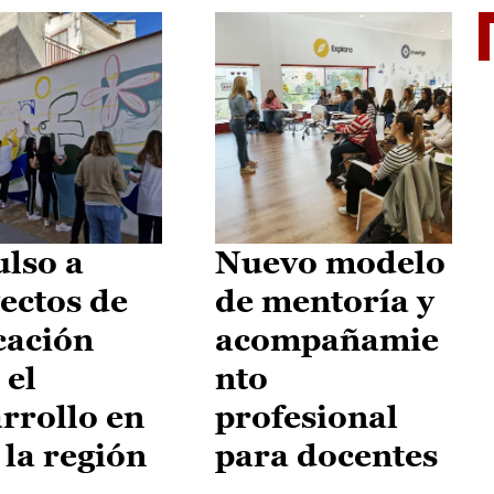
El je
lso a
Nuevo modelo
ectos de
de mentoría y
cación
acompañamie
 el
nto
rrollo en
profesional
 la región
para docentes