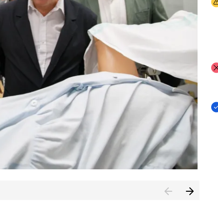
I
I
I
n de Cuenca (CESICU)