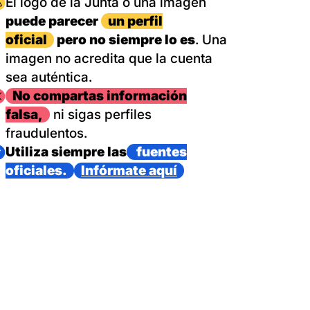
magen
El logo de la Junta o una imagen
puede parecer
un perfil
oficial
pero no siempre lo es
. Una
imagen no acredita que la cuenta
sea auténtica.
magen
No compartas información
falsa,
ni sigas perfiles
fraudulentos.
magen
Utiliza siempre las
fuentes
oficiales.
Infórmate aquí