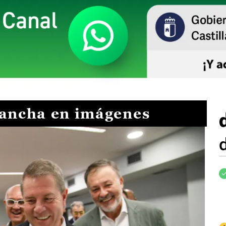
Mancha en imágenes
I