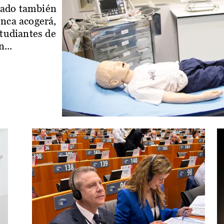
iado también
enca acogerá,
studiantes de
...