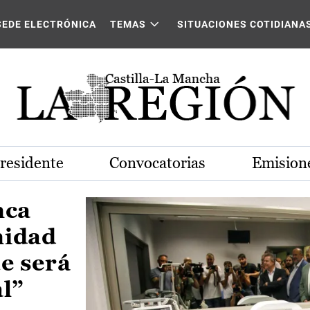
Castilla-La Mancha
SEDE ELECTRÓNICA
TEMAS
SITUACIONES COTIDIANA
Presidente
Convocatorias
Emisione
nca
nidad
e será
al”