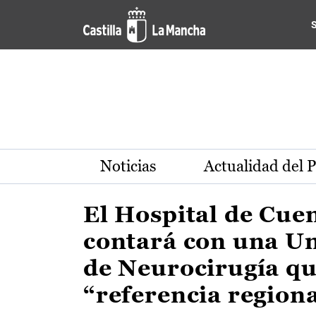
Actualidad de la región de 
Pasar al contenido principal
Noticias
Actualidad del 
El Hospital de Cue
contará con una U
de Neurocirugía qu
“referencia region