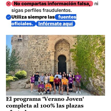
Imagen
No compartas información falsa,
ni
sigas perfiles fraudulentos.
Imagen
Utiliza siempre las
fuentes
oficiales.
Infórmate aquí
El programa 'Verano Joven'
completa al 100% las plazas