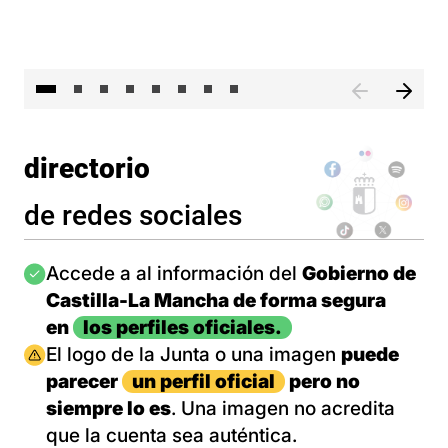
El 
directorio
de redes sociales
Imagen
Accede a al información del
Gobierno de
Castilla-La Mancha de forma segura
en
los perfiles oficiales.
Imagen
El logo de la Junta o una imagen
puede
parecer
un perfil oficial
pero no
siempre lo es
. Una imagen no acredita
que la cuenta sea auténtica.