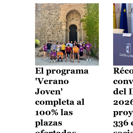
El programa
Réco
'Verano
conv
Joven'
del 
completa al
2026
100% las
proy
plazas
336 
ofertadas
soci