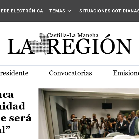
Castilla-La Mancha
SEDE ELECTRÓNICA
TEMAS
SITUACIONES COTIDIANA
Presidente
Convocatorias
Emisione
nca
nidad
e será
al”