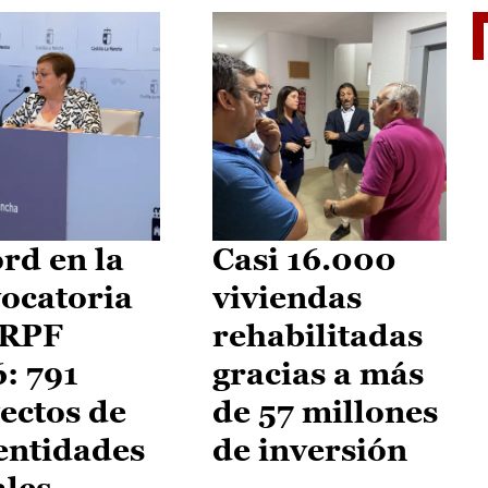
El je
rd en la
Casi 16.000
ocatoria
viviendas
IRPF
rehabilitadas
: 791
gracias a más
ectos de
de 57 millones
entidades
de inversión
ales