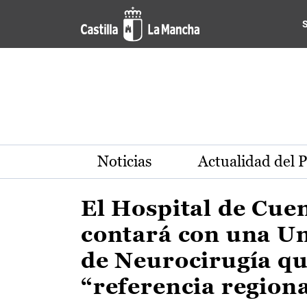
Actualidad de la región de 
Pasar al contenido principal
Noticias
Actualidad del 
El Hospital de Cue
contará con una U
de Neurocirugía qu
“referencia region