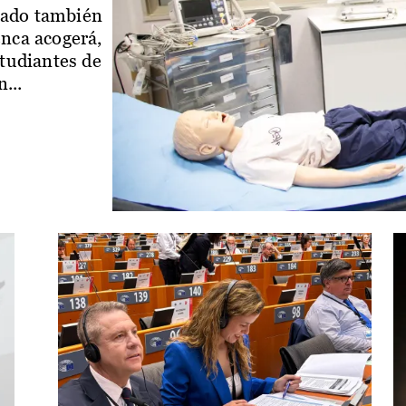
iado también
enca acogerá,
studiantes de
...