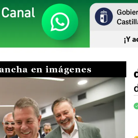
Mancha en imágenes
I