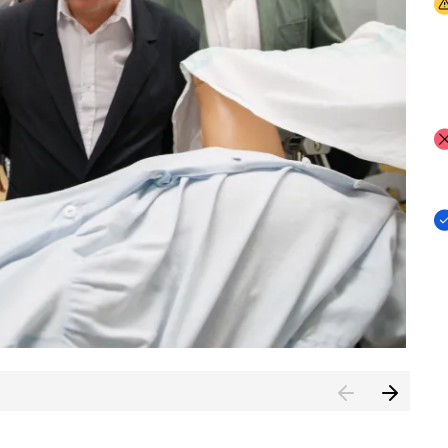
I
I
I
n de Cuenca (CESICU)