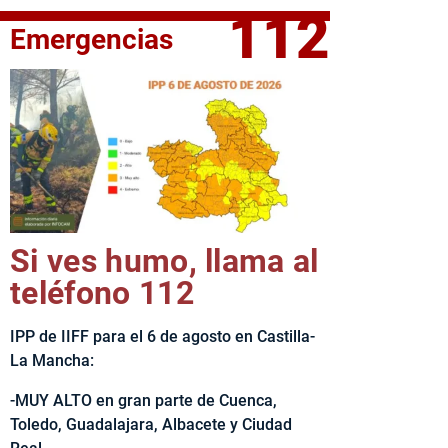
112
Emergencias
fe del Ejecutivo castellanomanchego, Emiliano García-Page, 
Si ves humo, llama al
teléfono 112
IPP de IIFF para el 6 de agosto en Castilla-
La Mancha:
-MUY ALTO en gran parte de Cuenca,
Toledo, Guadalajara, Albacete y Ciudad