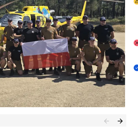
I
I
I
rcambiar por tercer año consecutivo formación y experienci