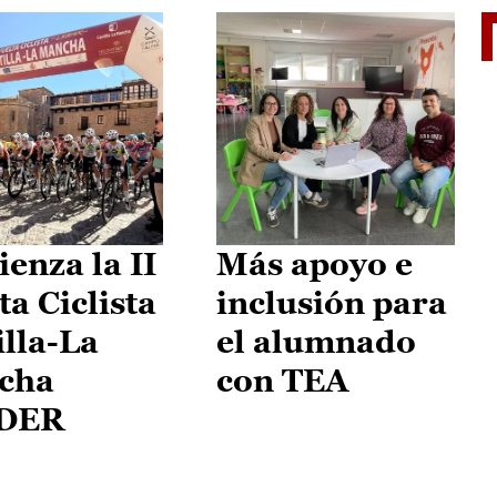
II Vu
enza la II
Más apoyo e
ta Ciclista
inclusión para
illa-La
el alumnado
cha
con TEA
DER