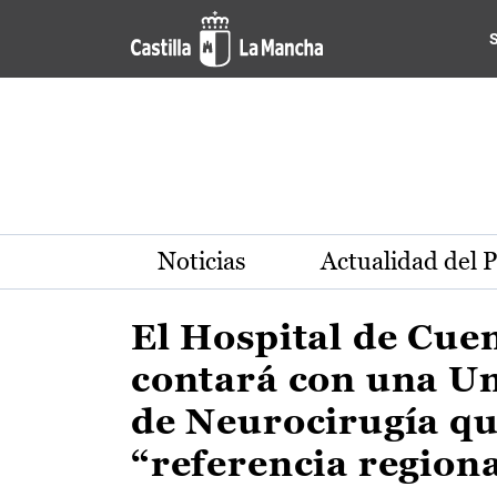
Actualidad de la región de 
Pasar al contenido principal
Noticias
Actualidad del 
El Hospital de Cue
contará con una U
de Neurocirugía qu
“referencia region