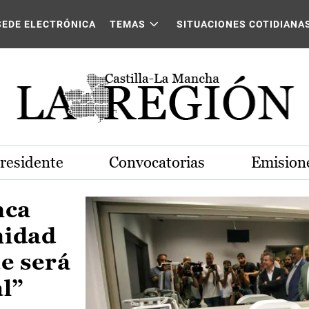
Castilla-La Mancha
SEDE ELECTRÓNICA
TEMAS
SITUACIONES COTIDIANA
Presidente
Convocatorias
Emisione
nca
nidad
e será
al”