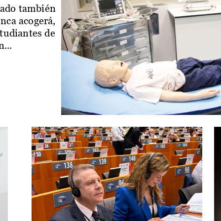
iado también
enca acogerá,
studiantes de
...