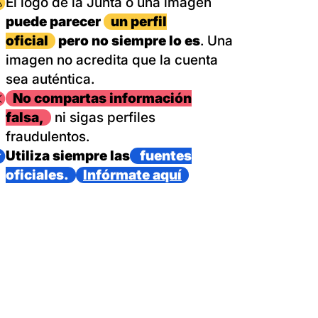
magen
El logo de la Junta o una imagen
puede parecer
un perfil
oficial
pero no siempre lo es
. Una
imagen no acredita que la cuenta
sea auténtica.
magen
No compartas información
falsa,
ni sigas perfiles
fraudulentos.
magen
Utiliza siempre las
fuentes
oficiales.
Infórmate aquí
as con un dispositivo internacional de bomberos forestales,