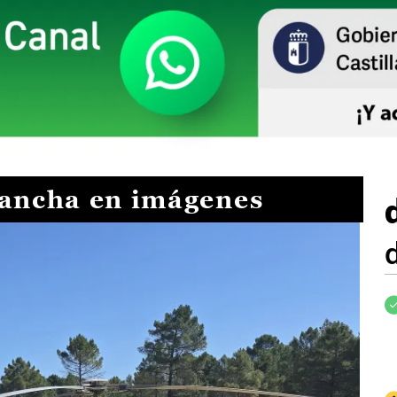
Mancha en imágenes
I