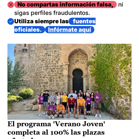
Imagen
No compartas información falsa,
ni
sigas perfiles fraudulentos.
Imagen
Utiliza siempre las
fuentes
oficiales.
Infórmate aquí
El programa 'Verano Joven'
completa al 100% las plazas