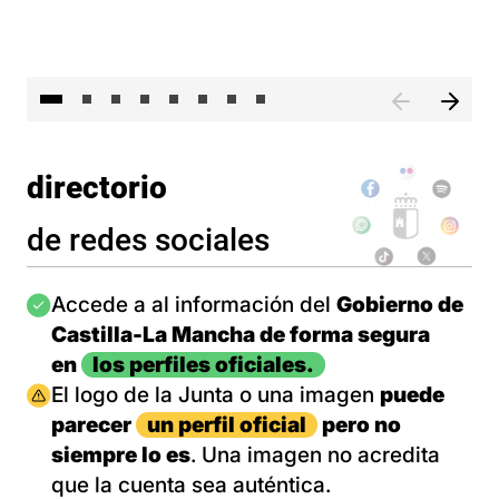
El 
directorio
de redes sociales
Imagen
Accede a al información del
Gobierno de
Castilla-La Mancha de forma segura
en
los perfiles oficiales.
Imagen
El logo de la Junta o una imagen
puede
parecer
un perfil oficial
pero no
siempre lo es
. Una imagen no acredita
que la cuenta sea auténtica.