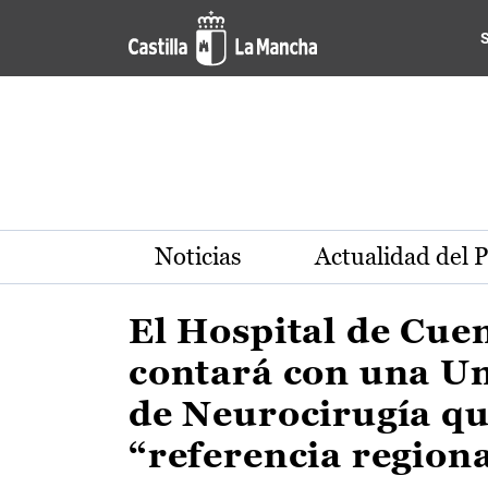
Actualidad de la región de 
Pasar al contenido principal
Noticias
Actualidad del 
El Hospital de Cue
contará con una U
de Neurocirugía qu
“referencia region