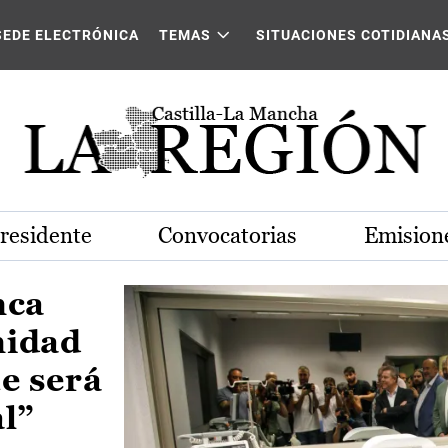
Castilla-La Mancha
SEDE ELECTRÓNICA
TEMAS
SITUACIONES COTIDIANA
Presidente
Convocatorias
Emisione
nca
nidad
e será
al”