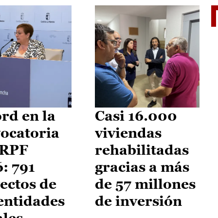
El je
rd en la
Casi 16.000
ocatoria
viviendas
IRPF
rehabilitadas
: 791
gracias a más
ectos de
de 57 millones
entidades
de inversión
ales