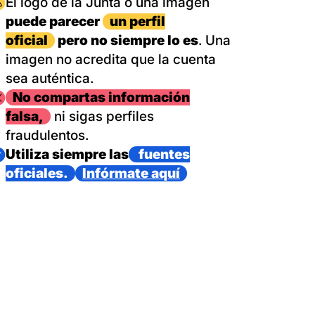
magen
El logo de la Junta o una imagen
puede parecer
un perfil
oficial
pero no siempre lo es
. Una
imagen no acredita que la cuenta
sea auténtica.
magen
No compartas información
falsa,
ni sigas perfiles
fraudulentos.
magen
Utiliza siempre las
fuentes
oficiales.
Infórmate aquí