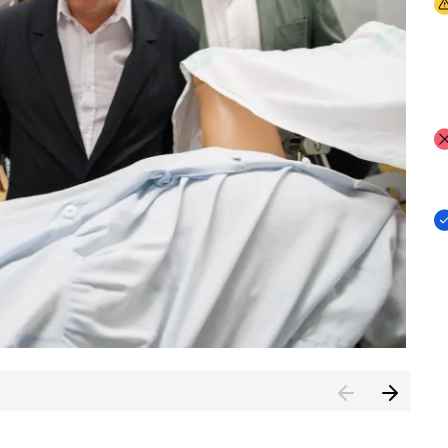
I
I
I
n de Cuenca (CESICU)