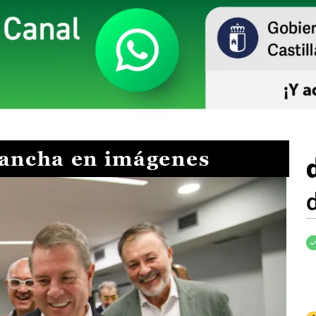
Mancha en imágenes
I