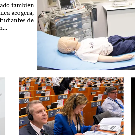
iado también
enca acogerá,
studiantes de
...