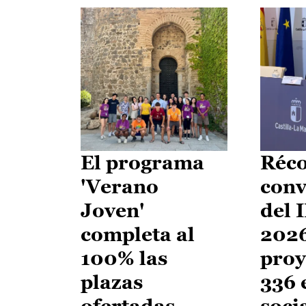
El programa
Réco
'Verano
conv
Joven'
del 
completa al
2026
100% las
proy
plazas
336 
ofertadas
soci