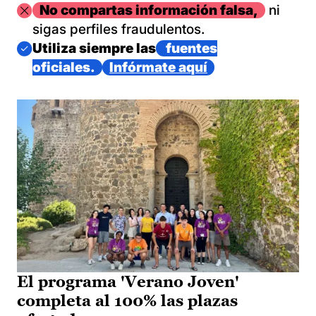
Imagen
No compartas información falsa,
ni
sigas perfiles fraudulentos.
Imagen
Utiliza siempre las
fuentes
oficiales.
Infórmate aquí
El programa 'Verano Joven'
completa al 100% las plazas