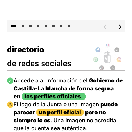
El 
directorio
de redes sociales
Imagen
Accede a al información del
Gobierno de
Castilla-La Mancha de forma segura
en
los perfiles oficiales.
Imagen
El logo de la Junta o una imagen
puede
parecer
un perfil oficial
pero no
siempre lo es
. Una imagen no acredita
que la cuenta sea auténtica.