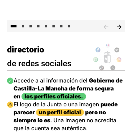
El 
directorio
de redes sociales
Imagen
Accede a al información del
Gobierno de
Castilla-La Mancha de forma segura
en
los perfiles oficiales.
Imagen
El logo de la Junta o una imagen
puede
parecer
un perfil oficial
pero no
siempre lo es
. Una imagen no acredita
que la cuenta sea auténtica.