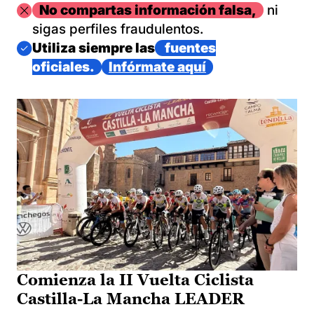
Imagen
No compartas información falsa,
ni
sigas perfiles fraudulentos.
Imagen
Utiliza siempre las
fuentes
oficiales.
Infórmate aquí
Comienza la II Vuelta Ciclista
Castilla-La Mancha LEADER