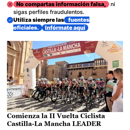
Imagen
No compartas información falsa,
ni
sigas perfiles fraudulentos.
Imagen
Utiliza siempre las
fuentes
oficiales.
Infórmate aquí
Comienza la II Vuelta Ciclista
Castilla-La Mancha LEADER