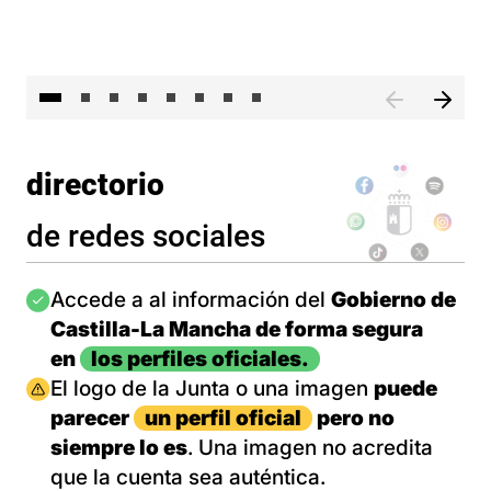
El 
directorio
de redes sociales
Imagen
Accede a al información del
Gobierno de
Castilla-La Mancha de forma segura
en
los perfiles oficiales.
Imagen
El logo de la Junta o una imagen
puede
parecer
un perfil oficial
pero no
siempre lo es
. Una imagen no acredita
que la cuenta sea auténtica.