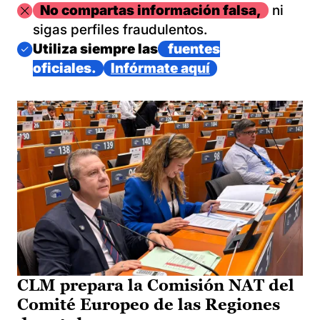
Imagen
No compartas información falsa,
ni
sigas perfiles fraudulentos.
Imagen
Utiliza siempre las
fuentes
oficiales.
Infórmate aquí
CLM prepara la Comisión NAT del
Comité Europeo de las Regiones