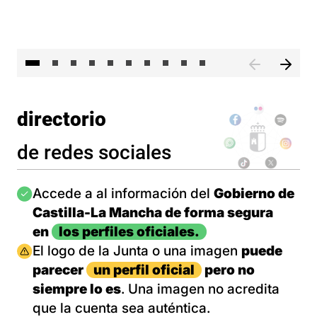
II 
directorio
de redes sociales
Imagen
Accede a al información del
Gobierno de
Castilla-La Mancha de forma segura
en
los perfiles oficiales.
Imagen
El logo de la Junta o una imagen
puede
parecer
un perfil oficial
pero no
siempre lo es
. Una imagen no acredita
que la cuenta sea auténtica.