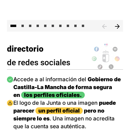
II 
directorio
de redes sociales
Imagen
Accede a al información del
Gobierno de
Castilla-La Mancha de forma segura
en
los perfiles oficiales.
Imagen
El logo de la Junta o una imagen
puede
parecer
un perfil oficial
pero no
siempre lo es
. Una imagen no acredita
que la cuenta sea auténtica.