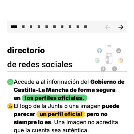
II 
directorio
de redes sociales
Imagen
Accede a al información del
Gobierno de
Castilla-La Mancha de forma segura
en
los perfiles oficiales.
Imagen
El logo de la Junta o una imagen
puede
parecer
un perfil oficial
pero no
siempre lo es
. Una imagen no acredita
que la cuenta sea auténtica.