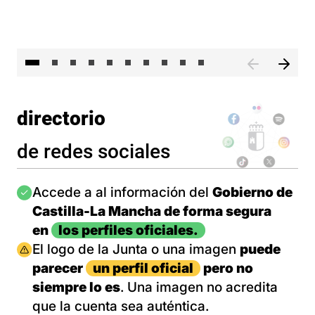
II 
directorio
de redes sociales
Imagen
Accede a al información del
Gobierno de
Castilla-La Mancha de forma segura
en
los perfiles oficiales.
Imagen
El logo de la Junta o una imagen
puede
parecer
un perfil oficial
pero no
siempre lo es
. Una imagen no acredita
que la cuenta sea auténtica.