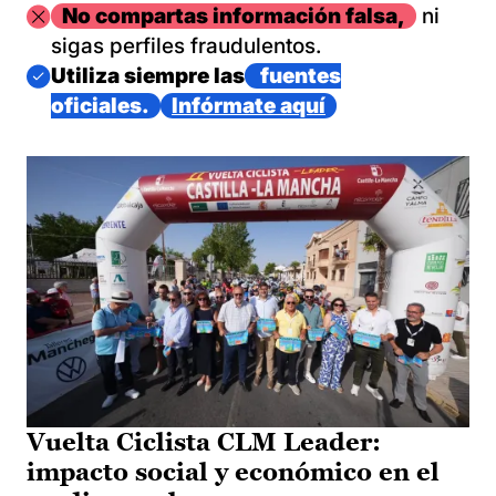
Imagen
No compartas información falsa,
ni
sigas perfiles fraudulentos.
Imagen
Utiliza siempre las
fuentes
oficiales.
Infórmate aquí
Vuelta Ciclista CLM Leader:
impacto social y económico en el