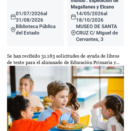
mundo". Expedición de
Magallanes y Elcano
01/07/2026
al
14/05/2026
al
31/08/2026
18/10/2026
Biblioteca Pública
MUSEO DE SANTA
del Estado
CRUZ C/ Miguel de
Cervantes, 3
Se han recibido 31.183 solicitudes de ayuda de libros
de texto para el alumnado de Educación Primaria y...