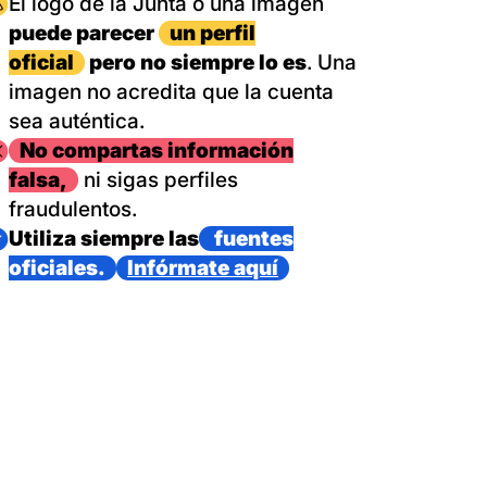
magen
El logo de la Junta o una imagen
puede parecer
un perfil
oficial
pero no siempre lo es
. Una
imagen no acredita que la cuenta
sea auténtica.
magen
No compartas información
falsa,
ni sigas perfiles
fraudulentos.
magen
Utiliza siempre las
fuentes
oficiales.
Infórmate aquí