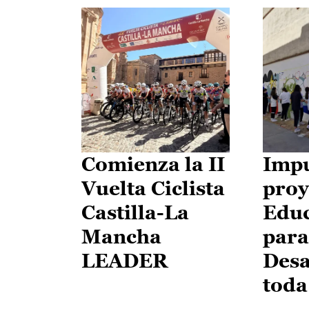
Comienza la II
Impu
Vuelta Ciclista
proy
Castilla-La
Edu
Mancha
para
LEADER
Desa
toda