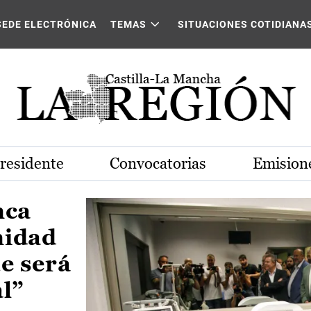
Castilla-La Mancha
SEDE ELECTRÓNICA
TEMAS
SITUACIONES COTIDIANA
Presidente
Convocatorias
Emisione
nca
nidad
e será
al”