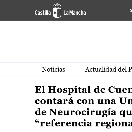
Actualidad de la región de 
Pasar al contenido principal
Noticias
Actualidad del 
El Hospital de Cue
contará con una U
de Neurocirugía qu
“referencia region