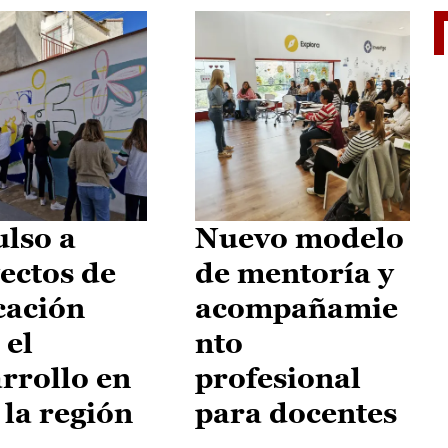
El je
lso a
Nuevo modelo
ectos de
de mentoría y
cación
acompañamie
 el
nto
rrollo en
profesional
 la región
para docentes