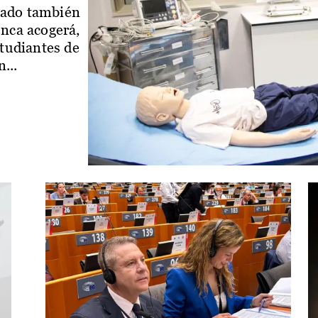
iado también
enca acogerá,
studiantes de
...