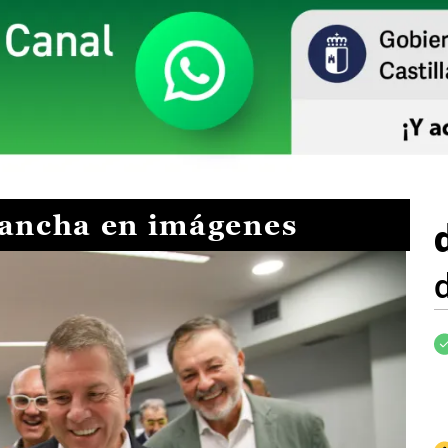
Mancha en imágenes
I