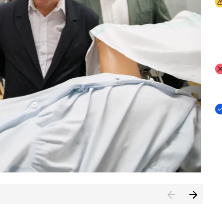
I
I
I
n de Cuenca (CESICU)