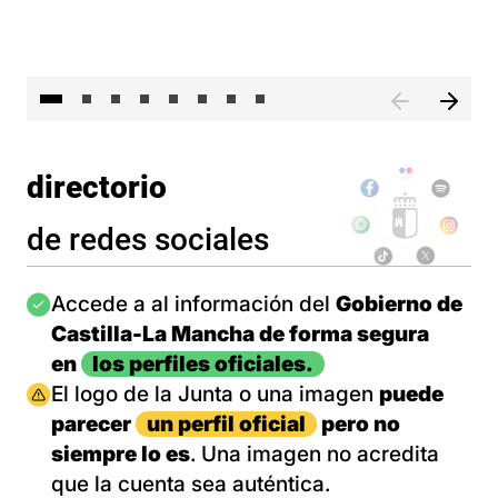
El 
directorio
de redes sociales
Imagen
Accede a al información del
Gobierno de
Castilla-La Mancha de forma segura
en
los perfiles oficiales.
Imagen
El logo de la Junta o una imagen
puede
parecer
un perfil oficial
pero no
siempre lo es
. Una imagen no acredita
que la cuenta sea auténtica.