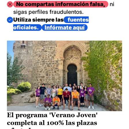
Imagen
No compartas información falsa,
ni
sigas perfiles fraudulentos.
Imagen
Utiliza siempre las
fuentes
oficiales.
Infórmate aquí
El programa 'Verano Joven'
completa al 100% las plazas